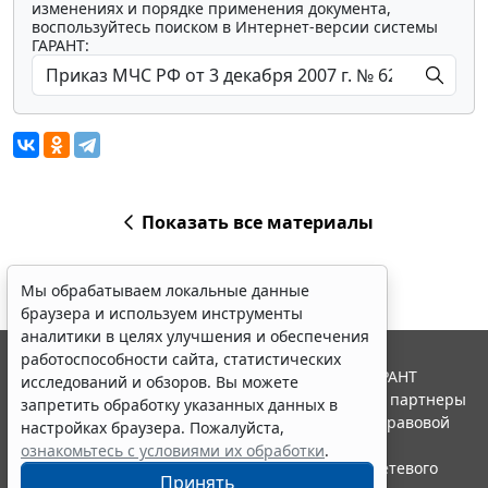
изменениях и порядке применения документа,
воспользуйтесь поиском в Интернет-версии системы
ГАРАНТ:
Показать все материалы
Мы обрабатываем локальные данные
браузера и используем инструменты
аналитики в целях улучшения и обеспечения
работоспособности сайта, статистических
© ООО "НПП "ГАРАНТ-СЕРВИС", 2026. Система ГАРАНТ
исследований и обзоров. Вы можете
выпускается с 1990 года. Компания "Гарант" и ее партнеры
запретить обработку указанных данных в
являются участниками Российской ассоциации правовой
настройках браузера. Пожалуйста,
информации ГАРАНТ.
ознакомьтесь с условиями их обработки
.
Портал ГАРАНТ.РУ зарегистрирован в качестве сетевого
Принять