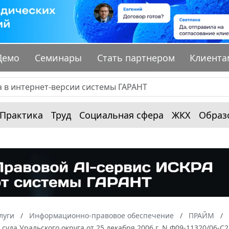
Демо
Семинары
Стать партнером
Клиента
Практика
Труд
Социальная сфера
ЖКХ
Образ
луги
Информационно-правовое обеспечение
ПРАЙМ
суда Уральского округа от 25 декабря 2006 г. N Ф09-11320/06