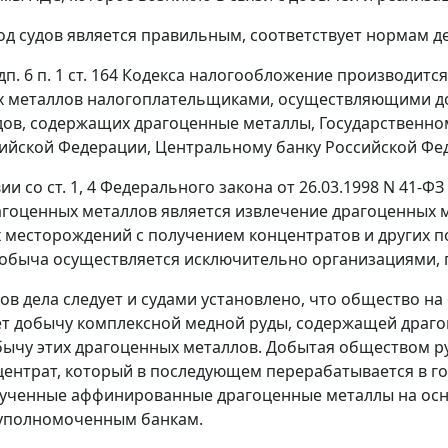
д судов является правильным, соответствует нормам д
дп. 6 п. 1 ст. 164 Кодекса налогообложение производитс
 металлов налогоплательщиками, осуществляющими до
дов, содержащих драгоценные металлы, Государственно
ийской Федерации, Центральному банку Российской Фед
ии со ст. 1, 4 Федерального закона от 26.03.1998 N 41-
гоценных металлов является извлечение драгоценных м
 месторождений с получением концентратов и других 
добыча осуществляется исключительно организациями,
ов дела следует и судами установлено, что общество н
т добычу комплексной медной руды, содержащей драгоц
бычу этих драгоценных металлов. Добытая обществом 
ентрат, который в последующем перерабатывается в гот
лученные аффинированные драгоценные металлы на осн
уполномоченным банкам.