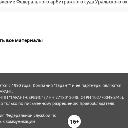
ть все материалы
тся с 1990 года. Компания "Гарант" и ее партнеры являются
АРАНТ.
НПП "ГАРАНТ-СЕРВИС" (ИНН 7718013048, ОГРН 1027700495745).
о только по письменному разрешению правообладателя.
ния Федеральной службой по
16+
вых коммуникаций