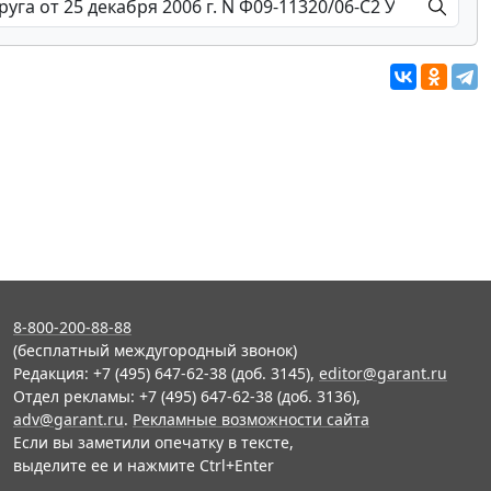
8-800-200-88-88
(бесплатный междугородный звонок)
Редакция: +7 (495) 647-62-38 (доб. 3145),
editor@garant.ru
Отдел рекламы: +7 (495) 647-62-38 (доб. 3136),
adv@garant.ru
.
Рекламные возможности сайта
Если вы заметили опечатку в тексте,
выделите ее и нажмите Ctrl+Enter