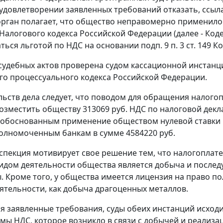
 удовлетворении заявленных требований отказать, ссы
рган полагает, что общество неправомерно применило н
64 Налогового кодекса Российской Федерации (далее - Код
ься льготой по НДС на основании подп. 9 п. 3 ст. 149 Ко
судебных актов проверена судом кассационной инстанции
о процессуального кодекса Российской Федерации.
льств дела следует, что поводом для обращения налого
озместить обществу 313069 руб. НДС по налоговой декл
еобоснованным применение обществом нулевой ставки 
олномоченным банкам в сумме 4584220 руб.
спекция мотивирует свое решение тем, что налогоплат
дом деятельности общества является добыча и послед
. Кроме того, у общества имеется лицензия на право по
еятельности, как добыча драгоценных металлов.
я заявленные требования, суды обеих инстанций исходи
мы НДС, которое возникло в связи с добычей и реализа