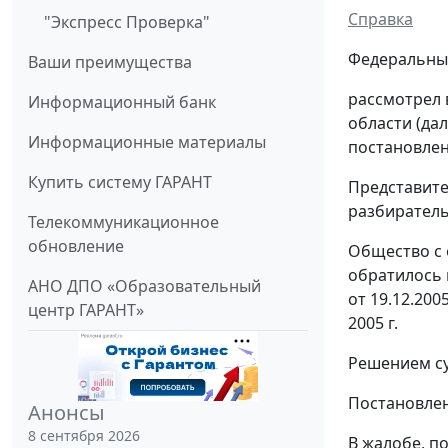
Справка
"Экспресс Проверка"
Федеральный
Ваши преимущества
рассмотрел 
Информационный банк
области (да
Информационные материалы
постановлен
Купить систему ГАРАНТ
Представите
разбиратель
Телекоммуникационное
обновление
Общество с 
обратилось 
АНО ДПО «Образовательный
от 19.12.200
центр ГАРАНТ»
2005 г.
Решением су
Постановлен
Анонсы
8 сентября 2026
В жалобе, п