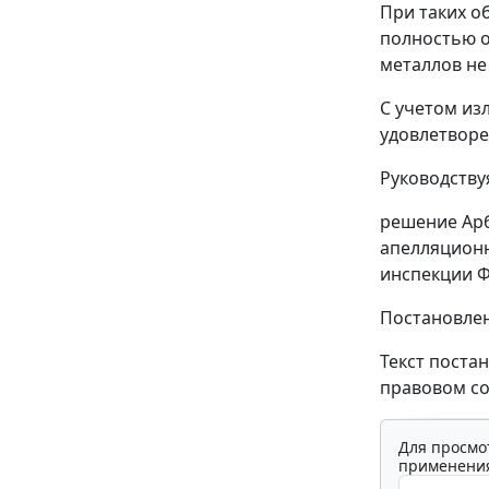
При таких о
полностью от
металлов не
С учетом из
удовлетворе
Руководству
решение Арб
апелляционн
инспекции Ф
Постановлен
Текст поста
правовом со
Для просмо
применения