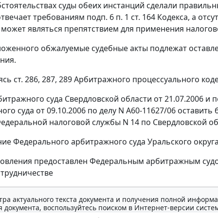
бстоятельствах суды обеих инстанций сделали правильн
вечает требованиям подп. 6 п. 1 ст. 164 Кодекса, а отс
 может являться препятствием для применения налогово
ложенного обжалуемые судебные акты подлежат оставле
ния.
ясь ст. 286, 287, 289 Арбитражного процессуального код
итражного суда Свердловской области от 21.07.2006 и
ого суда от 09.10.2006 по делу N А60-11627/06 остави
едеральной налоговой службы N 14 по Свердловской обл
ие Федерального арбитражного суда Уральского округа о
новления предоставлен Федеральным арбитражным судо
трудничестве
тра актуального текста документа и получения полной информа
 документа, воспользуйтесь поиском в Интернет-версии систе