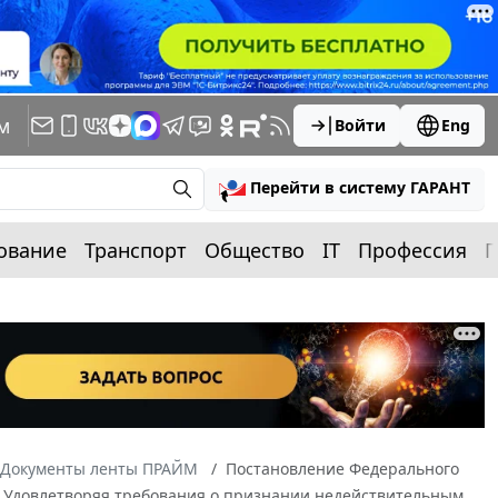
м
Войти
Eng
Перейти в систему ГАРАНТ
ование
Транспорт
Общество
IT
Профессия
П
Документы ленты ПРАЙМ
Постановление Федерального
-С2 Удовлетворяя требования о признании недействительным