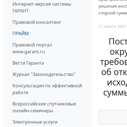
Интернет-версия системы
решения инспе
ГАРАНТ
спорной сумм
Правовой консалтинг
21 марта 2007
ПРАЙМ
Пос
Правовой портал
окр
www.garant.ru
требо
Вести Гаранта
об от
Журнал "Законодательство"
исхо
Консультации по эффективной
суммы
работе
Всероссийские спутниковые
онлайн-семинары
Электронные услуги