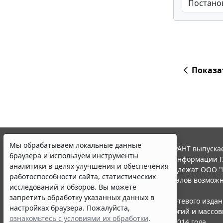
Показа
Мы обрабатываем локальные данные
© ООО "НПП "ГАРАНТ-СЕРВИС", 2026. Система ГАРАНТ выпускае
браузера и используем инструменты
участниками Российской ассоциации правовой информации Г
аналитики в целях улучшения и обеспечения
Все права на материалы сайта ГАРАНТ.РУ принадлежат ООО "
работоспособности сайта, статистических
Полное или частичное воспроизведение материалов возможн
исследований и обзоров. Вы можете
Правила использования портала.
запретить обработку указанных данных в
Портал ГАРАНТ.РУ зарегистрирован в качестве сетевого изда
настройках браузера. Пожалуйста,
надзору в сфере связи,информационных технологий и массо
ознакомьтесь с условиями их обработки
.
(Роскомнадзором), Эл № ФС77-58365 от 18 июня 2014 года.