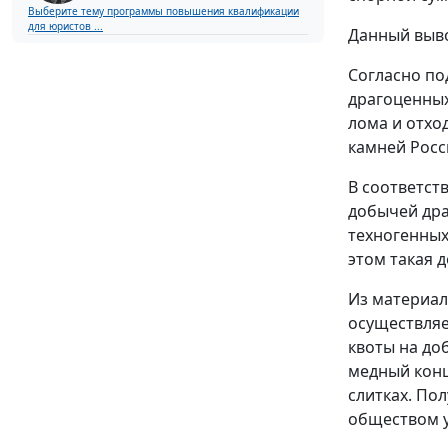
Выберите тему программы повышения квалификации
для юристов ...
Данный выво
Согласно по
драгоценных
лома и отхо
камней Росс
В соответств
добычей дра
техногенных
этом такая 
Из материал
осуществляе
квоты на до
медный конц
слитках. По
обществом 