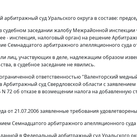
 арбитражный суд Уральского округа в составе: предсе
в судебном заседании жалобу Межрайонной инспекции 
лее - инспекция, налоговый орган) на решение Арбитражн
ие Семнадцатого арбитражного апелляционного суда от 0
ли лиц, участвующих в деле, надлежащим образом изве
ства, в судебное заседание не явились.
ограниченной ответственностью "Валенторский медный 
в Арбитражный суд Свердловской области с заявлением
5 N 72 об отказе в возмещении налога на добавленную ст
да от 21.07.2006 заявленные требования удовлетворены
ием Семнадцатого арбитражного апелляционного суда о
оданной в Федеральный арбитражный суд Уральского окр