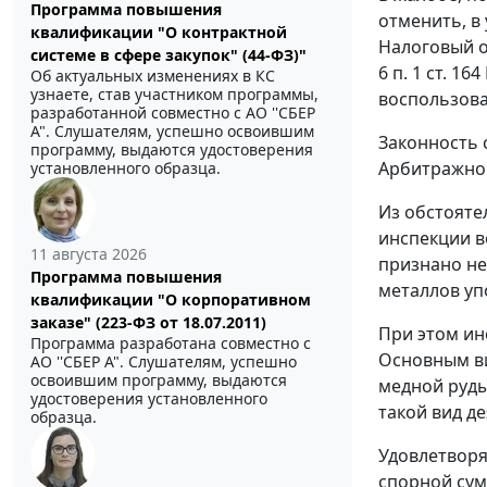
Программа повышения
отменить, в
квалификации "О контрактной
Налоговый о
системе в сфере закупок" (44-ФЗ)"
6 п. 1 ст. 1
Об актуальных изменениях в КС
узнаете, став участником программы,
воспользоват
разработанной совместно с АО ''СБЕР
А". Слушателям, успешно освоившим
Законность 
программу, выдаются удостоверения
Арбитражног
установленного образца.
Из обстояте
инспекции в
11 августа 2026
признано н
Программа повышения
металлов уп
квалификации "О корпоративном
заказе" (223-ФЗ от 18.07.2011)
При этом ин
Программа разработана совместно с
Основным ви
АО ''СБЕР А". Слушателям, успешно
освоившим программу, выдаются
медной руды
удостоверения установленного
такой вид д
образца.
Удовлетворя
спорной сум