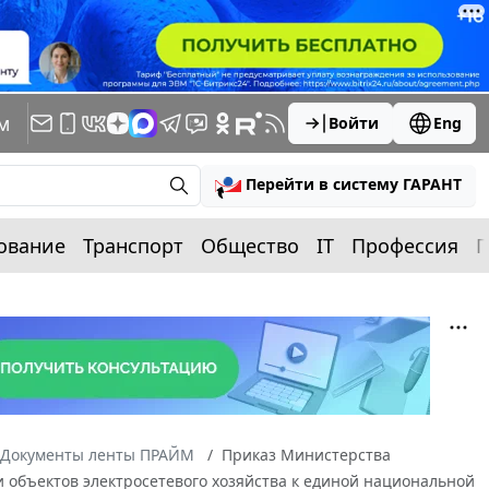
м
Войти
Eng
Перейти в систему ГАРАНТ
ование
Транспорт
Общество
IT
Профессия
П
Документы ленты ПРАЙМ
Приказ Министерства
и объектов электросетевого хозяйства к единой национальной