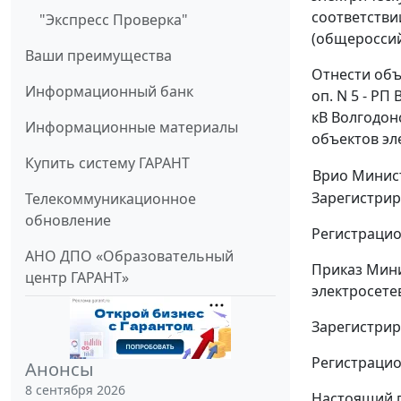
соответстви
"Экспресс Проверка"
(общероссий
Ваши преимущества
Отнести объ
Информационный банк
оп. N 5 - РП
кВ Волгодон
Информационные материалы
объектов эл
Купить систему ГАРАНТ
Врио Минис
Зарегистрир
Телекоммуникационное
обновление
Регистрацио
АНО ДПО «Образовательный
Приказ Мини
центр ГАРАНТ»
электросете
Зарегистрир
Регистрацио
Анонсы
8 сентября 2026
Настоящий п