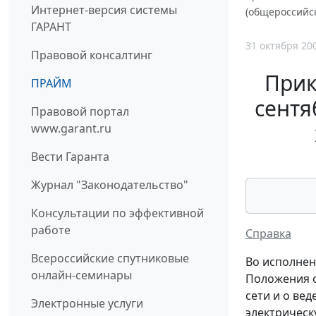
Интернет-версия системы
(общероссийск
ГАРАНТ
31 октября 20
Правовой консалтинг
Прик
ПРАЙМ
сентя
Правовой портал
www.garant.ru
Вести Гаранта
Журнал "Законодательство"
Консультации по эффективной
работе
Справка
Всероссийские спутниковые
Во исполнен
онлайн-семинары
Положения о
сети и о ве
Электронные услуги
электрическу