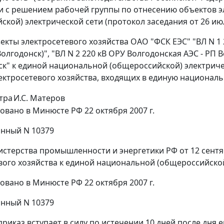
и с решением рабочей группы по отнесению объектов э
ской) электрической сети (протокол заседания от 26 июл
екты электросетевого хозяйства ОАО "ФСК ЕЭС" "ВЛ N 1 
 Волгодонск)", "ВЛ N 2 220 кВ ОРУ Волгодонская АЭС - РП В
ск" к единой национальной (общероссийской) электриче
ектросетевого хозяйства, входящих в единую националь
тра
И.С. Матеров
овано в Минюсте РФ 22 октября 2007 г.
нный N 10379
стерства промышленности и энергетики РФ от 12 сентяб
вого хозяйства к единой национальной (общероссийской
овано в Минюсте РФ 22 октября 2007 г.
нный N 10379
риказ вступает в силу по истечении 10 дней после дня