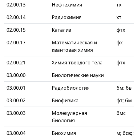
02.00.13
Нефтехимия
тх
02.00.14
Радиохимия
xт
02.00.15
Катализ
фтх
02.00.17
Математическая и
фх
квантовая химия
02.00.21
Химия твердого тела
фтх
03.00.00
Биологические науки
03.00.01
Радиобиология
бм; бв
03.00.02
Биофизика
фт; бм
03.00.03
Молекулярная
бмс
биология
03.00.04
Биохимия
м; бсв; х