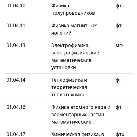
01.04.10
Физика
фт
полупроводников
01.04.11
Физика магнитных
фт
явлений
01.04.13
Электрофизика,
мф
электрофизические
математические
установки
01.04.14
Теплофизика и
ф; т
теоретическая
теплотехника
01.04.16
Физика атомного ядра и
фт
элементарных частиц
математические
01.04.17
Химическая физика, в
фтх