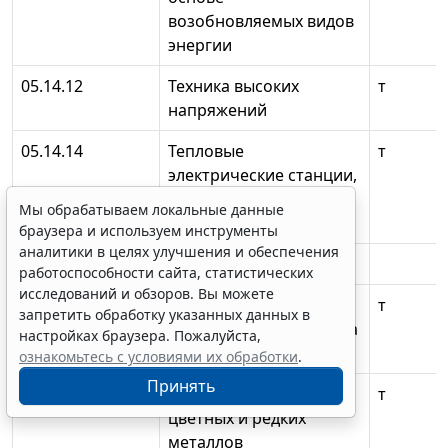
возобновляемых видов
энергии
05.14.12
Техника высоких
т
напряжений
05.14.14
Тепловые
т
электрические станции,
их энергетические
Мы обрабатываем локальные данные
системы и агрегаты
браузера и используем инструменты
аналитики в целях улучшения и обеспечения
05.16.00
Металлургия
работоспособности сайта, статистических
исследований и обзоров. Вы можете
05.16.01
Металловедение и
т
запретить обработку указанных данных в
термическая обработка
настройках браузера. Пожалуйста,
металлов
ознакомьтесь с условиями их обработки
.
Принять
05.16.02
Металлургия черных,
т
цветных и редких
металлов