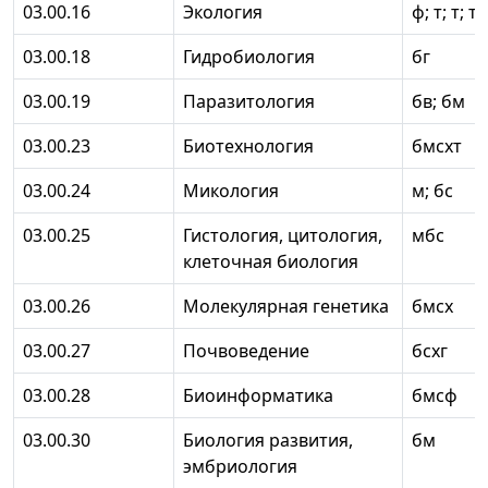
03.00.16
Экология
ф; т; т; тс
03.00.18
Гидробиология
бг
03.00.19
Паразитология
бв; бм
03.00.23
Биотехнология
бмсхт
03.00.24
Микология
м; бс
03.00.25
Гистология, цитология,
мбс
клеточная биология
03.00.26
Молекулярная генетика
бмсх
03.00.27
Почвоведение
бсхг
03.00.28
Биоинформатика
бмсф
03.00.30
Биология развития,
бм
эмбриология