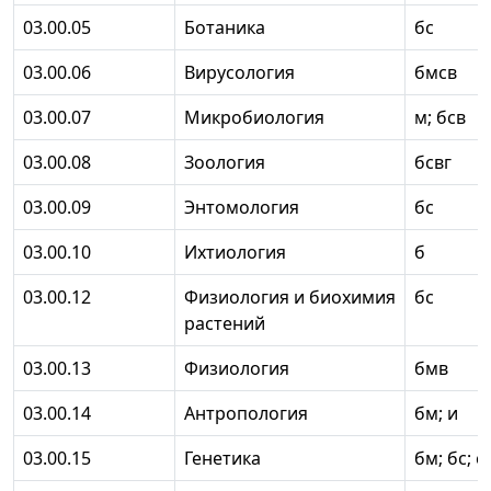
03.00.05
Ботаника
бс
03.00.06
Вирусология
бмсв
03.00.07
Микробиология
м; бсв
03.00.08
Зоология
бсвг
03.00.09
Энтомология
бс
03.00.10
Ихтиология
б
03.00.12
Физиология и биохимия
бс
растений
03.00.13
Физиология
бмв
03.00.14
Антропология
бм; и
03.00.15
Генетика
бм; бс; с