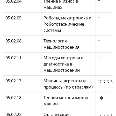
05.02.04
Трение и износ в
т
машинах
05.02.05
Роботы, мехатроника и
т
Робототехнические
системы
05.02.08
Технология
т
машиностроения
05.02.11
Методы контроля и
т
диагностика в
машиностроении
05.02.13
Машины, агрегаты и
т; т; т; т; 
процессы (по отраслям)
05.02.18
Теория механизмов и
тф
машин
05.02.22
Организация
т; т; т; т; 