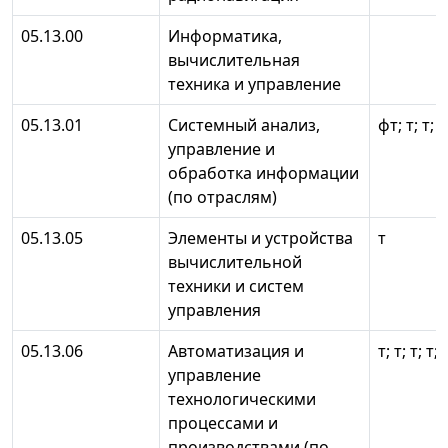
05.13.00
Информатика,
вычислительная
техника и управление
05.13.01
Системный анализ,
фт; т; т; т
управление и
обработка информации
(по отраслям)
05.13.05
Элементы и устройства
т
вычислительной
техники и систем
управления
05.13.06
Автоматизация и
т; т; т; т; 
управление
технологическими
процессами и
производствами (по