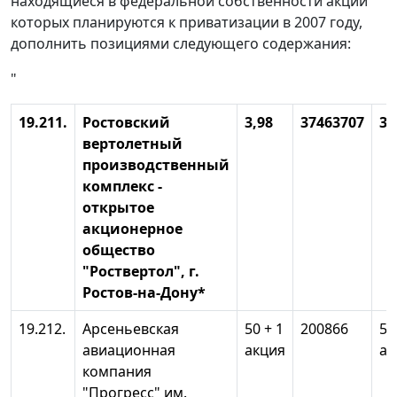
находящиеся в федеральной собственности акции
которых планируются к приватизации в 2007 году,
дополнить позициями следующего содержания:
"
19.211.
Ростовский
3,98
37463707
3,
вертолетный
производственный
комплекс -
открытое
акционерное
общество
"Роствертол", г.
Ростов-на-Дону*
19.212.
Арсеньевская
50 + 1
200866
50
авиационная
акция
ак
компания
"Прогресс" им.