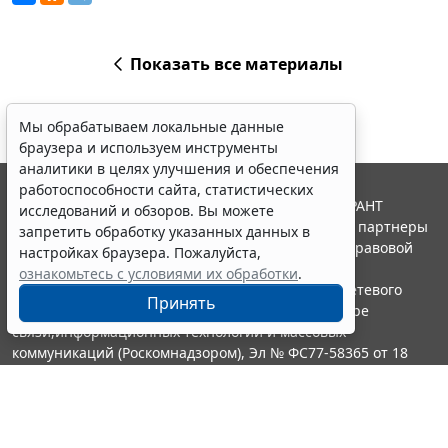
Показать все материалы
Мы обрабатываем локальные данные
браузера и используем инструменты
аналитики в целях улучшения и обеспечения
работоспособности сайта, статистических
© ООО "НПП "ГАРАНТ-СЕРВИС", 2026. Система ГАРАНТ
исследований и обзоров. Вы можете
выпускается с 1990 года. Компания "Гарант" и ее партнеры
запретить обработку указанных данных в
являются участниками Российской ассоциации правовой
настройках браузера. Пожалуйста,
информации ГАРАНТ.
ознакомьтесь с условиями их обработки
.
Портал ГАРАНТ.РУ зарегистрирован в качестве сетевого
Принять
издания Федеральной службой по надзору в сфере
связи,информационных технологий и массовых
коммуникаций (Роскомнадзором), Эл № ФС77-58365 от 18
июня 2014 года.
16+
Контакты
8-800-200-88-88