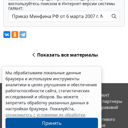
воспользуйтесь поиском в Интернет-версии системы
ГАРАНТ:
Показать все материалы
Мы обрабатываем локальные данные
браузера и используем инструменты
аналитики в целях улучшения и обеспечения
работоспособности сайта, статистических
© ООО "НПП "ГАРАНТ-СЕРВИС", 2026. Система ГАРАНТ
исследований и обзоров. Вы можете
выпускается с 1990 года. Компания "Гарант" и ее партнеры
запретить обработку указанных данных в
являются участниками Российской ассоциации правовой
настройках браузера. Пожалуйста,
информации ГАРАНТ.
ознакомьтесь с условиями их обработки
.
Портал ГАРАНТ.РУ зарегистрирован в качестве сетевого
Принять
издания Федеральной службой по надзору в сфере