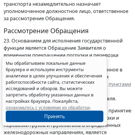
транспорта незамедлительно назначает
уполномоченное должностное лицо, ответственное
за рассмотрение Обращения.
Рассмотрение Обращения
23. Основанием для исполнения государственной
функции является Обращение Заявителя о
временном прекращении погрузки и перевозки
грузов и грузобагажа в определенных
Мы обрабатываем локальные данные
железнодорожных направлениях, составленное в
браузера и используем инструменты
аналитики в целях улучшения и обеспечения
произвольной форме с указанием данных и
работоспособности сайта, статистических
приложением документов в соответствии с
пунктами
исследований и обзоров. Вы можете
12
,
13
и
14
настоящего Административного
запретить обработку указанных данных в
регламента и скрепленное печатью Заявителя.
настройках браузера. Пожалуйста,
ознакомьтесь с условиями их обработки
.
24. Должностным лицом, ответственным за принятие
Принять
решения о временном прекращении погрузки и
перевозки грузов и грузобагажа в определенных
железнодорожных направлениях, является