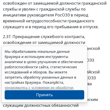
освобожден от замещаемой должности гражданской
службы и уволен с гражданской службы по
инициативе руководителя РосОЭЗ в период
временной нетрудоспособности гражданского
служащего и в период его пребывания в отпуске.
2.37. Прекращение служебного контракта,
освобождение от замещаемой должности
гражданской службы и увольнение с гражданской
Мы обрабатываем локальные данные
службы оформляются приказом РосОЭЗ, в
браузера и используем инструменты
отношении заместителя руководителя РосОЭЗ
аналитики в целях улучшения и обеспечения
оформляются приказом Министерства
работоспособности сайта, статистических
экономического развития и торговли Российской
исследований и обзоров. Вы можете
запретить обработку указанных данных в
Федерации, в отношении руководителя РосОЭЗ
настройках браузера. Пожалуйста,
оформляется распоряжением Правительства
ознакомьтесь с условиями их обработки
.
Российской Федерации.
Принять
2.38. В последний день исполнения гражданским
служащим должностных обязанностей