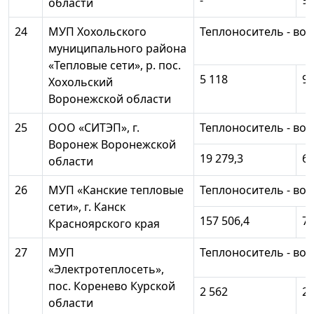
-
96
области
24
МУП Хохольского
Теплоноситель - вод
муниципального района
«Тепловые сети», р. пос.
5 118
9
Хохольский
Воронежской области
25
ООО «СИТЭП», г.
Теплоноситель - вод
Воронеж Воронежской
19 279,3
6 
области
26
МУП «Канские тепловые
Теплоноситель - вод
сети», г. Канск
157 506,4
79
Красноярского края
27
МУП
Теплоноситель - вод
«Электротеплосеть»,
пос. Коренево Курской
2 562
2 
области