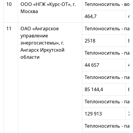
10
ООО «НГЖ «Курс-ОТ», г.
Теплоноситель - вод
Москва
464,7
43
11
ОАО «Ангарское
Теплоноситель - пар
управление
2518
8 
энергосистемы», г.
Ангарск Иркутской
Теплоноситель - пар
области
44 657
48
Теплоноситель - пар
85 144,4
60
Теплоноситель - пар
129 913
78
Теплоноситель - пар 