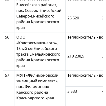
Енисейского района»,
пос. Северо-Енисейский
Северо-Енисейского
25 520
21
района Красноярского
края
56
ООО
Теплоноситель - вод
«Крастяжмашэнерго»,
18-ый км Енисейского
тракта Емельяновского
219 238,5
30
района Красноярского
края
57
МУП «Филимоновский
Теплоноситель - вод
жилищный комплекс»,
пос. Филимоново
3 533
4 
Канского района
Красноярского края