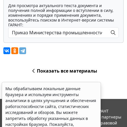
Для просмотра актуального текста документа и
получения полной информации о вступлении в силу,
изменениях и порядке применения документа,
воспользуйтесь поиском в Интернет-версии системы
ГАРАНТ:
Показать все материалы
Мы обрабатываем локальные данные
браузера и используем инструменты
аналитики в целях улучшения и обеспечения
работоспособности сайта, статистических
© ООО "НПП "ГАРАНТ-СЕРВИС", 2026. Система ГАРАНТ
исследований и обзоров. Вы можете
выпускается с 1990 года. Компания "Гарант" и ее партнеры
запретить обработку указанных данных в
являются участниками Российской ассоциации правовой
настройках браузера. Пожалуйста,