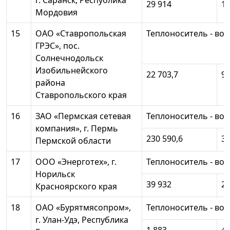
г. Саранск, Республика
29 914
18
Мордовия
15
ОАО «Ставропольская
Теплоноситель - вод
ГРЭС», пос.
Солнечнодольск
Изобильнейского
22 703,7
9 
района
Ставропольского края
16
ЗАО «Пермская сетевая
Теплоноситель - вод
компания», г. Пермь
230 590,6
30
Пермской области
17
ООО «Энерготех», г.
Теплоноситель - вод
Норильск
39 932
22
Красноярского края
18
ОАО «Бурятмясопром»,
Теплоноситель - вод
г. Улан-Удэ, Республика