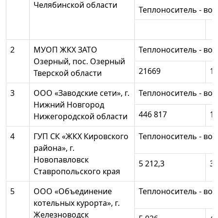
Челябинской области
Теплоноситель - вод
2
МУОП ЖКХ ЗАТО
Теплоноситель - вод
Озерный, пос. Озерный
21669
18
Тверской области
3
ООО «Заводские сети», г.
Теплоноситель - вод
Нижний Новгород
446 817
10
Нижегородской области
4
ГУП СК «ЖКХ Кировского
Теплоноситель - вод
района», г.
Новопавловск
5 212,3
3 
Ставропольского края
5
ООО «Объединение
Теплоноситель - вод
котельных курорта», г.
Железноводск