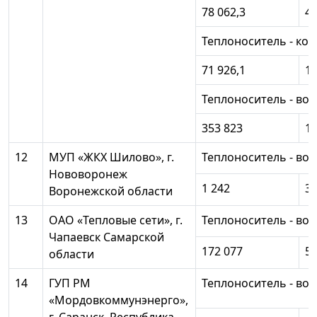
78 062,3
45
Теплоноситель - кон
71 926,1
15
Теплоноситель - вод
353 823
10
12
МУП «ЖКХ Шилово», г.
Теплоноситель - вод
Нововоронеж
1 242
3 
Воронежской области
13
ОАО «Тепловые сети», г.
Теплоноситель - вод
Чапаевск Самарской
172 077
51
области
14
ГУП РМ
Теплоноситель - вод
«Мордовкоммунэнерго»,