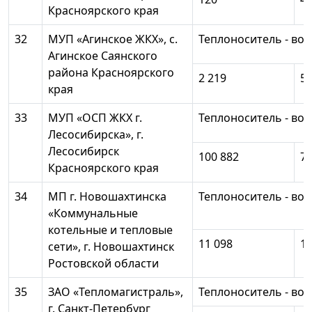
Красноярского края
32
МУП «Агинское ЖКХ», с.
Теплоноситель - вод
Агинское Саянского
района Красноярского
2 219
5 
края
33
МУП «ОСП ЖКХ г.
Теплоноситель - вод
Лесосибирска», г.
Лесосибирск
100 882
79
Красноярского края
34
МП г. Новошахтинска
Теплоноситель - вод
«Коммунальные
котельные и тепловые
11 098
10
сети», г. Новошахтинск
Ростовской области
35
ЗАО «Тепломагистраль»,
Теплоноситель - вод
г. Санкт-Петербург