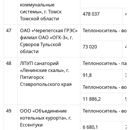
коммунальные
системы», г. Томск
478 037
41
Томской области
47
ОАО «Черепетская ГРЭС»
Теплоноситель - вод
филиал ОАО «ОГК-3», г.
Суворов Тульской
73 020
44
области
48
ЛПУП санаторий
Теплоноситель - пар
«Ленинские скалы», г.
91,8
32
Пятигорск
Ставропольского края
Теплоноситель - вод
11 886,2
9 
49
ООО «Объединение
Теплоноситель - вод
котельных курорта», г.
Ессентуки
6 680,1
7 