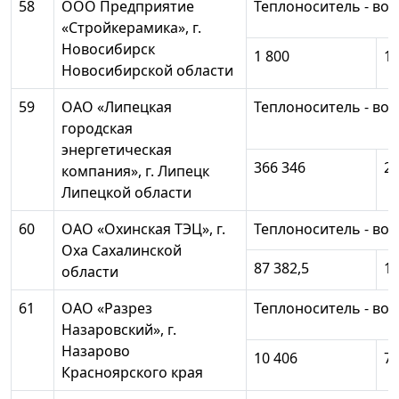
58
ООО Предприятие
Теплоноситель - вод
«Стройкерамика», г.
Новосибирск
1 800
1 
Новосибирской области
59
ОАО «Липецкая
Теплоноситель - вод
городская
энергетическая
366 346
28
компания», г. Липецк
Липецкой области
60
ОАО «Охинская ТЭЦ», г.
Теплоноситель - вод
Оха Сахалинской
87 382,5
17
области
61
ОАО «Разрез
Теплоноситель - вод
Назаровский», г.
Назарово
10 406
7 
Красноярского края