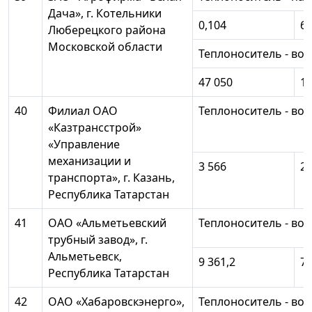
Дача», г. Котельники
0,104
60
Люберецкого района
Московской области
Теплоноситель - вод
47 050
18
40
Филиал ОАО
Теплоноситель - вод
«Казтрансстрой»
«Управление
механизации и
3 566
2 
транспорта», г. Казань,
Республика Татарстан
41
ОАО «Альметьевский
Теплоноситель - вод
трубный завод», г.
Альметьевск,
9 361,2
7 
Республика Татарстан
42
ОАО «Хабаровскэнерго»,
Теплоноситель - вод