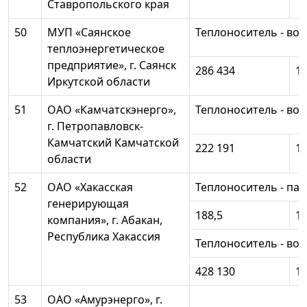
Ставропольского края
50
МУП «Саянское
Теплоноситель - вод
теплоэнергетическое
предприятие», г. Саянск
286 434
14
Иркутской области
51
ОАО «Камчатскэнерго»,
Теплоноситель - вод
г. Петропавловск-
Камчатский Камчатской
222 191
18
области
52
ОАО «Хакасская
Теплоноситель - пар
генерирующая
188,5
15
компания», г. Абакан,
Республика Хакассия
Теплоноситель - вод
428 130
10
53
ОАО «Амурэнерго», г.