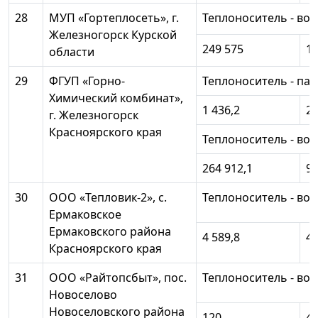
28
МУП «Гортеплосеть», г.
Теплоноситель - вод
Железногорск Курской
249 575
10
области
29
ФГУП «Горно-
Теплоноситель - пар
Химический комбинат»,
1 436,2
25
г. Железногорск
Красноярского края
Теплоноситель - вод
264 912,1
97
30
ООО «Тепловик-2», с.
Теплоноситель - вод
Ермаковское
Ермаковского района
4 589,8
4 
Красноярского края
31
ООО «Райтопсбыт», пос.
Теплоноситель - вод
Новоселово
Новоселовского района
120
4