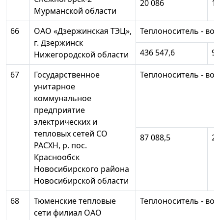
20 086
15
Мурманской области
66
ОАО «Дзержинская ТЭЦ»,
Теплоноситель - вод
г. Дзержинск
436 547,6
91
Нижегородской области
67
Государственное
Теплоноситель - вод
унитарное
коммунальное
предприятие
электрических и
тепловых сетей СО
87 088,5
27
РАСХН, р. пос.
Краснообск
Новосибирского района
Новосибирской области
68
Тюменские тепловые
Теплоноситель - вод
сети филиал ОАО