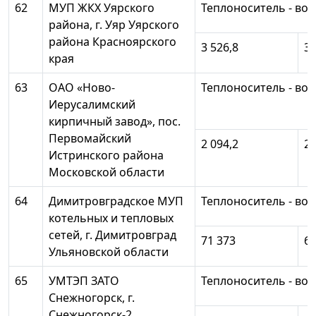
62
МУП ЖКХ Уярского
Теплоноситель - вод
района, г. Уяр Уярского
района Красноярского
3 526,8
3 
края
63
ОАО «Ново-
Теплоноситель - вод
Иерусалимский
кирпичный завод», пос.
Первомайский
2 094,2
2 
Истринского района
Московской области
64
Димитровградское МУП
Теплоноситель - вод
котельных и тепловых
сетей, г. Димитровград
71 373
67
Ульяновской области
65
УМТЭП ЗАТО
Теплоноситель - вод
Снежногорск, г.
Снежногорск-2