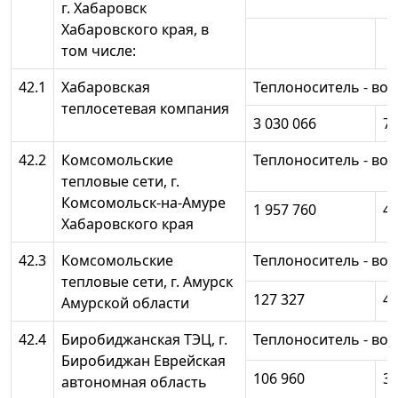
г. Хабаровск
Хабаровского края, в
том числе:
42.1
Хабаровская
Теплоноситель - вод
теплосетевая компания
3 030 066
73
42.2
Комсомольские
Теплоноситель - вод
тепловые сети, г.
Комсомольск-на-Амуре
1 957 760
46
Хабаровского края
42.3
Комсомольские
Теплоноситель - вод
тепловые сети, г. Амурск
127 327
40
Амурской области
42.4
Биробиджанская ТЭЦ, г.
Теплоноситель - вод
Биробиджан Еврейская
106 960
32
автономная область