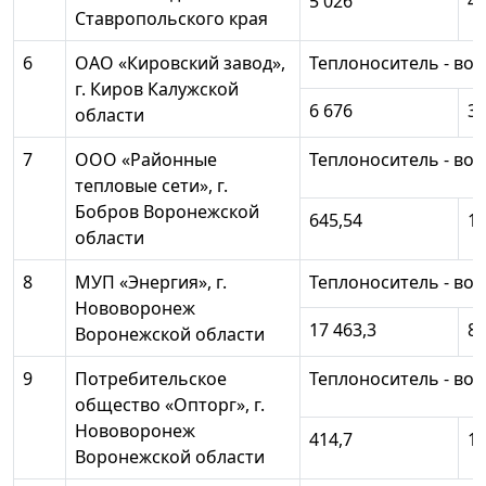
5 026
4 
Ставропольского края
6
ОАО «Кировский завод»,
Теплоноситель - вод
г. Киров Калужской
6 676
3 
области
7
ООО «Районные
Теплоноситель - вод
тепловые сети», г.
Бобров Воронежской
645,54
1 
области
8
МУП «Энергия», г.
Теплоноситель - вод
Нововоронеж
17 463,3
8 
Воронежской области
9
Потребительское
Теплоноситель - вод
общество «Опторг», г.
Нововоронеж
414,7
10
Воронежской области