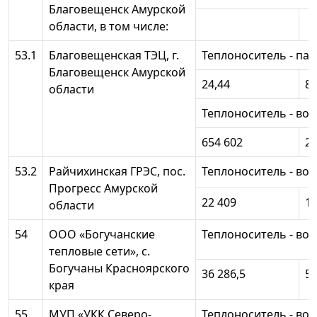
Благовещенск Амурской
области, в том числе:
53.1
Благовещенская ТЭЦ, г.
Теплоноситель - пар
Благовещенск Амурской
24,44
89
области
Теплоноситель - вод
654 602
20
53.2
Райчихинская ГРЭС, пос.
Теплоноситель - вод
Прогресс Амурской
22 409
12
области
54
ООО «Богучанские
Теплоноситель - вод
тепловые сети», с.
Богучаны Красноярского
36 286,5
53
края
55
МУП «УКК Северо-
Теплоноситель - вод