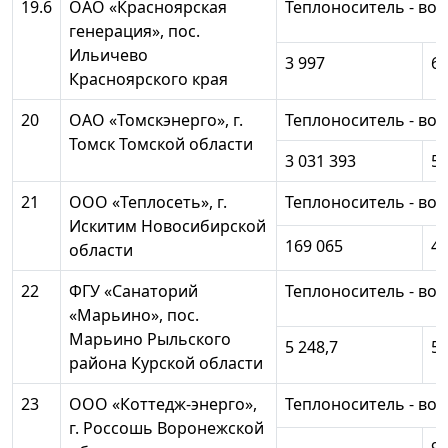
19.6
ОАО «Красноярская
Теплоноситель - вод
генерация», пос.
Ильичево
3 997
6 
Красноярского края
20
ОАО «Томскэнерго», г.
Теплоноситель - вод
Томск Томской области
3 031 393
53
21
ООО «Теплосеть», г.
Теплоноситель - вод
Искитим Новосибирской
169 065
45
области
22
ФГУ «Санаторий
Теплоноситель - вод
«Марьино», пос.
Марьино Рыльского
5 248,7
5 
района Курской области
23
ООО «Коттедж-энерго»,
Теплоноситель - вод
г. Россошь Воронежской