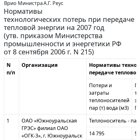
Врио Министра
А.Г. Реус
Нормативы
технологических потерь при передаче
тепловой энергии на 2007 год
(утв. приказом Министерства
промышленности и энергетики РФ
от 8 сентября 2006 г. N 215)
N
Организация
Нормативы технол
п/п
передаче тепловой 
Потери и
П
затраты
т
теплоносителей
эн
пар (т) вода (м3)
Гк
1
ОАО «Южноуральская
Теплоноситель - пар
ГРЭС» филиал ОАО
14 795
5 
«ОГК-3», г. Южноуральск