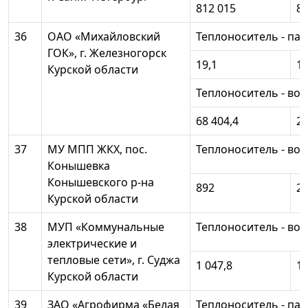
812 015
86
36
ОАО «Михайловский
Теплоноситель - пар
ГОК», г. Железногорск
19,1
13
Курской области
Теплоноситель - вод
68 404,4
27
37
МУ МПП ЖКХ, пос.
Теплоноситель - вод
Конышевка
Конышевского р-на
892
2 
Курской области
38
МУП «Коммунальные
Теплоноситель - вод
электрические и
тепловые сети», г. Суджа
1 047,8
1
Курской области
39
ЗАО «Агрофирма «Белая
Теплоноситель - пар