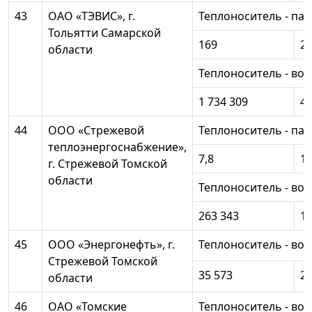
43
ОАО «ТЭВИС», г.
Теплоноситель - пар
Тольятти Самарской
169
24
области
Теплоноситель - вод
1 734 309
42
44
ООО «Стрежевой
Теплоноситель - пар
теплоэнергоснабжение»,
7,8
1 
г. Стрежевой Томской
области
Теплоноситель - вод
263 343
11
45
ООО «Энергонефть», г.
Теплоноситель - вод
Стрежевой Томской
35 573
29
области
46
ОАО «Томские
Теплоноситель - вод