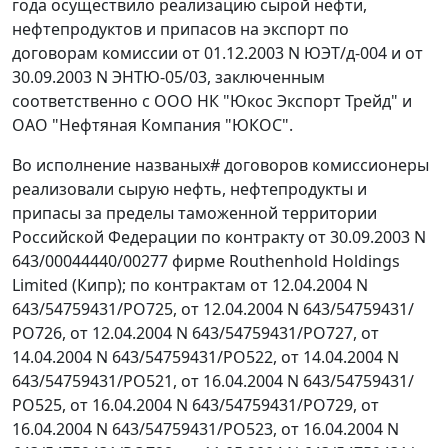
года осуществило реализацию сырой нефти,
нефтепродуктов и припасов на экспорт по
договорам комиссии от 01.12.2003 N ЮЭТ/д-004 и от
30.09.2003 N ЭНТЮ-05/03, заключенным
соответственно с ООО НК "Юкос Экспорт Трейд" и
ОАО "Нефтяная Компания "ЮКОС".
Во исполнение названых
#
договоров комиссионеры
реализовали сырую нефть, нефтепродукты и
припасы за пределы таможенной территории
Российской Федерации по контракту от 30.09.2003 N
643/00044440/00277 фирме Routhenhold Holdings
Limited (Кипр); по контрактам от 12.04.2004 N
643/54759431/РО725, от 12.04.2004 N 643/54759431/
РО726, от 12.04.2004 N 643/54759431/РО727, от
14.04.2004 N 643/54759431/РО522, от 14.04.2004 N
643/54759431/РО521, от 16.04.2004 N 643/54759431/
РО525, от 16.04.2004 N 643/54759431/РО729, от
16.04.2004 N 643/54759431/РО523, от 16.04.2004 N