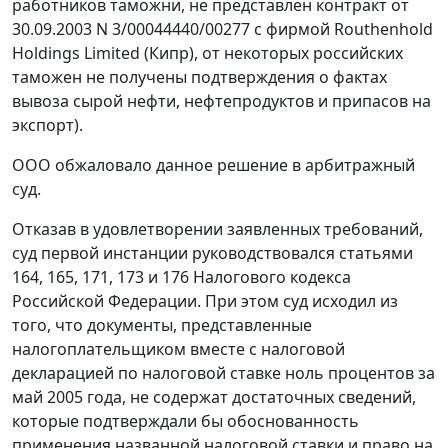
работников таможни, не представлен контракт от
30.09.2003 N 3/00044440/00277 с фирмой Routhenhold
Holdings Limited (Кипр), от некоторых российских
таможен не получены подтверждения о фактах
вывоза сырой нефти, нефтепродуктов и припасов на
экспорт).
ООО обжаловало данное решение в арбитражный
суд.
Отказав в удовлетворении заявленных требований,
суд первой инстанции руководствовался
статьями
164
,
165
,
171
,
173
и
176
Налогового кодекса
Российской Федерации. При этом суд исходил из
того, что документы, представленные
налогоплательщиком вместе с налоговой
декларацией по налоговой ставке ноль процентов за
май 2005 года, не содержат достаточных сведений,
которые подтверждали бы обоснованность
применения названной налоговой ставки и право на