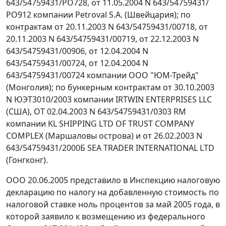
643/54759431/РО728, от 11.05.2004 N 643/54759431/
РО912 компании Petroval S.A. (Швейцария); по
контрактам от 20.11.2003 N 643/54759431/00718, от
20.11.2003 N 643/54759431/00719, от 22.12.2003 N
643/54759431/00906, от 12.04.2004 N
643/54759431/00724, от 12.04.2004 N
643/54759431/00724 компании ООО "ЮМ-Трейд"
(Монголия); по бункерным контрактам от 30.10.2003
N ЮЭТ3010/2003 компании IRTWIN ENTERPRISES LLC
(США), ОТ 02.04.2003 N 643/54759431/0303 RM
компании KL SHIPPING LTD OF TRUST COMPANY
COMPLEX (Маршаловы острова) и от 26.02.2003 N
643/54759431/2000Б SEA TRADER INTERNATIONAL LTD
(Гонгконг).
ООО 20.06.2005 представило в Инспекцию налоговую
декларацию по налогу на добавленную стоимость по
налоговой ставке ноль процентов за май 2005 года, в
которой заявило к возмещению из федерального