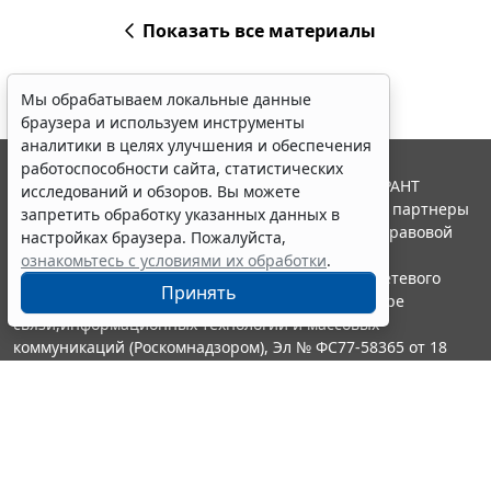
Показать все материалы
Мы обрабатываем локальные данные
браузера и используем инструменты
аналитики в целях улучшения и обеспечения
работоспособности сайта, статистических
© ООО "НПП "ГАРАНТ-СЕРВИС", 2026. Система ГАРАНТ
исследований и обзоров. Вы можете
выпускается с 1990 года. Компания "Гарант" и ее партнеры
запретить обработку указанных данных в
являются участниками Российской ассоциации правовой
настройках браузера. Пожалуйста,
информации ГАРАНТ.
ознакомьтесь с условиями их обработки
.
Портал ГАРАНТ.РУ зарегистрирован в качестве сетевого
Принять
издания Федеральной службой по надзору в сфере
связи,информационных технологий и массовых
коммуникаций (Роскомнадзором), Эл № ФС77-58365 от 18
июня 2014 года.
16+
Контакты
8-800-200-88-88