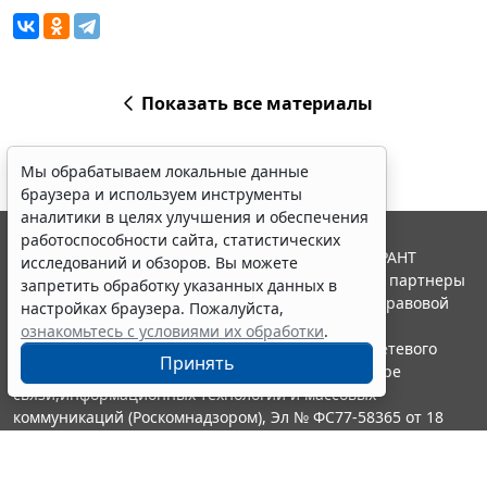
Показать все материалы
Мы обрабатываем локальные данные
браузера и используем инструменты
аналитики в целях улучшения и обеспечения
работоспособности сайта, статистических
© ООО "НПП "ГАРАНТ-СЕРВИС", 2026. Система ГАРАНТ
исследований и обзоров. Вы можете
выпускается с 1990 года. Компания "Гарант" и ее партнеры
запретить обработку указанных данных в
являются участниками Российской ассоциации правовой
настройках браузера. Пожалуйста,
информации ГАРАНТ.
ознакомьтесь с условиями их обработки
.
Портал ГАРАНТ.РУ зарегистрирован в качестве сетевого
Принять
издания Федеральной службой по надзору в сфере
связи,информационных технологий и массовых
коммуникаций (Роскомнадзором), Эл № ФС77-58365 от 18
июня 2014 года.
16+