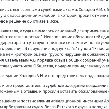
шись с вынесенными судебными актами, Холодов А.И. о
руга с кассационной жалобой, в которой просит отмени
овое решение об отказе в иске.
аявителя, у суда не имелось оснований для применения
й ответственностью". Неисполнение обязанностей еди
 директора; отсутствуют признаки систематичности укл
о решения. В нарушение подпункта "в" пункта 17 постан
 в нем критерии оценки грубого нарушения обязанносте
я Савельевым А.В. порядка созыва общих собраний учас
става участников Общества, подарив принадлежащую ем
заседании Холодов А.И. и его представитель поддержал
В. и его представитель в судебном заседании возразил
ложенным в отзыве, и просили оставить обжалованные 
решения и постановления апелляционной инстанции Ар
 арбитражным судом Волго-Вятского округа в порядке, 