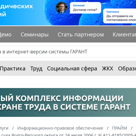
Демо
Семинары
Стать партнером
Клиента
Практика
Труд
Социальная сфера
ЖКХ
Образ
луги
Информационно-правовое обеспечение
ПРАЙМ
суда Волго-Вятского округа от 24 июля 2006 г. N А11-8185/2005-