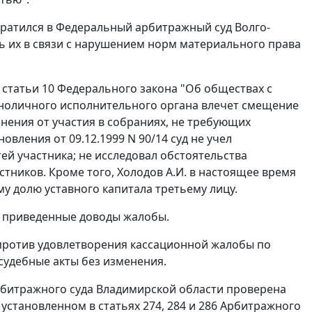
братился в Федеральный арбитражный суд Волго-
ть их в связи с нарушением норм материального права
 статьи 10 Федерального закона "Об обществах с
ноличного исполнительного органа влечет смещение
онения от участия в собраниях, не требующих
овления от 09.12.1999 N 90/14 суд не учел
й участника; не исследовал обстоятельства
тников. Кроме того, Холодов А.И. в настоящее время
у долю уставного капитала третьему лицу.
и приведенные доводы жалобы.
и против удовлетворения кассационной жалобы по
судебные акты без изменения.
битражного суда Владимирской области проверена
установленном в статьях 274, 284 и 286 Арбитражного