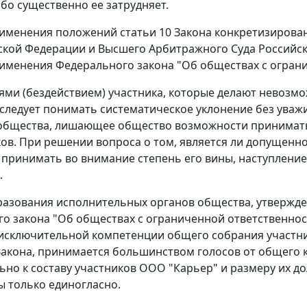
бо существенно ее затрудняет.
именения положений статьи 10 Закона конкретизирован
ской Федерации и Высшего Арбитражного Суда Российско
именения Федерального закона "Об обществах с огран
ями (бездействием) участника, которые делают невозм
 следует понимать систематическое уклонение без ува
общества, лишающее общество возможности принимать
ков. При решении вопроса о том, является ли допущен
принимать во внимание степень его вины, наступление
.
азования исполнительных органов общества, утверждени
о закона "Об обществах с ограниченной ответственност
 исключительной компетенции общего собрания участни
 Закона, принимается большинством голосов от общего 
но к составу участников ООО "Карьер" и размеру их д
 только единогласно.