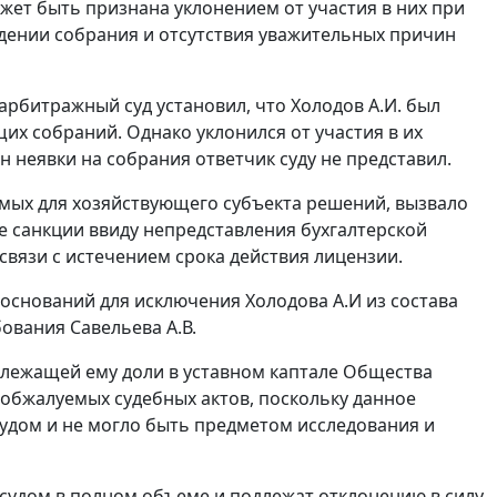
жет быть признана уклонением от участия в них при
дении собрания и отсутствия уважительных причин
арбитражный суд установил, что Холодов А.И. был
х собраний. Однако уклонился от участия в их
 неявки на собрания ответчик суду не представил.
имых для хозяйствующего субъекта решений, вызвало
 санкции ввиду непредставления бухгалтерской
связи с истечением срока действия лицензии.
оснований для исключения Холодова А.И из состава
ования Савельева А.В.
длежащей ему доли в уставном каптале Общества
 обжалуемых судебных актов, поскольку данное
удом и не могло быть предметом исследования и
удом в полном объеме и подлежат отклонению в силу