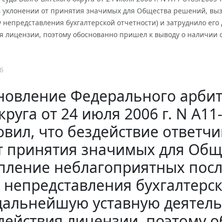
 уклонении от принятия значимых для Общества решений, вы
 непредставления бухгалтерской отчетности) и затруднило его
я лицензии, поэтому обоснованно пришел к выводу о наличии 
6
новление Федерального арбит
круга от 24 июля 2006 г. N А11
овил, что бездействие ответч
т принятия значимых для Общ
пление неблагоприятных пос
 непредставления бухгалтерск
дальнейшую уставную деятель
действия лицензии, поэтому 