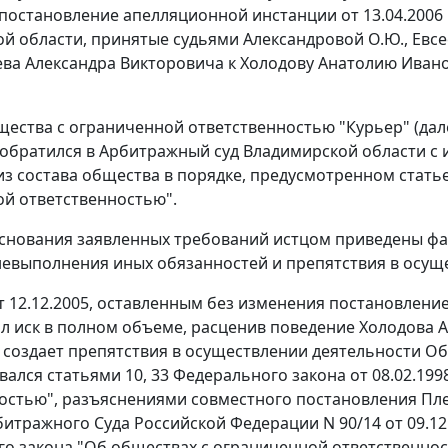
и постановление апелляционной инстанции от 13.04.2006 
й области, принятые судьями Александровой О.Ю., Евсе
ева Александра Викторовича к Холодову Анатолию Ивано
щества с ограниченной ответственностью "Курьер" (дал
обратился в Арбитражный суд Владимирской области с 
из состава общества в порядке, предусмотренном стать
й ответственностью".
основания заявленных требований истцом приведены фак
невыполнения иных обязанностей и препятствия в осущ
 12.12.2005, оставленным без изменения постановление
л иск в полном объеме, расценив поведение Холодова А.
 создает препятствия в осуществлении деятельности Об
вался статьями 10, 33 Федерального закона от 08.02.19
остью", разъяснениями совместного постановления Пл
итражного Суда Российской Федерации N 90/14 от 09.1
о закона "Об обществах с ограниченной ответственнос