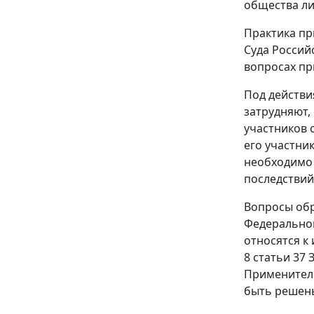
общества ли
Практика пр
Суда Россий
вопросах пр
Под действи
затрудняют,
участников 
его участни
необходимо 
последствий
Вопросы обр
Федеральног
относятся к
8 статьи 37
Применитель
быть решены