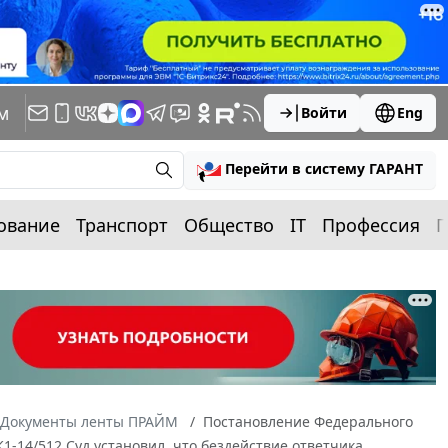
м
Войти
Eng
Перейти в систему ГАРАНТ
ование
Транспорт
Общество
IT
Профессия
П
Документы ленты ПРАЙМ
Постановление Федерального
К1-14/512 Суд установил, что бездействие ответчика,