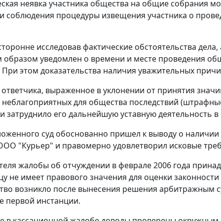
ская неявка участника общества на общие собрания мо
и соблюдения процедуры извещения участника о прове
сторонне исследовав фактические обстоятельства дела, 
образом уведомлен о времени и месте проведения общи
 При этом доказательства наличия уважительных причин
 ответчика, выраженное в уклонении от принятия знач
 неблагоприятных для общества последствий (штрафные
 и затруднило его дальнейшую уставную деятельность в 
ложенного суд обоснованно пришел к выводу о наличии 
ООО "Курьер" и правомерно удовлетворил исковые треб
теля жалобы об отчуждении в феврале 2006 года прина
цу не имеет правового значения для оценки законности
тво возникло после вынесения решения арбитражным с
де первой инстанции.
 в кассационной жалобе доводы проверены окружным с