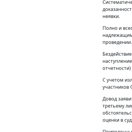
Систематиче
доказанност
неявки.
Полно и все
надлежащим 
проведении.
Бездействие
наступление
отчетности)
С учетом из
участников 
Довод заяви
третьему ли
обстоятельс
оценки в су
Приведенные