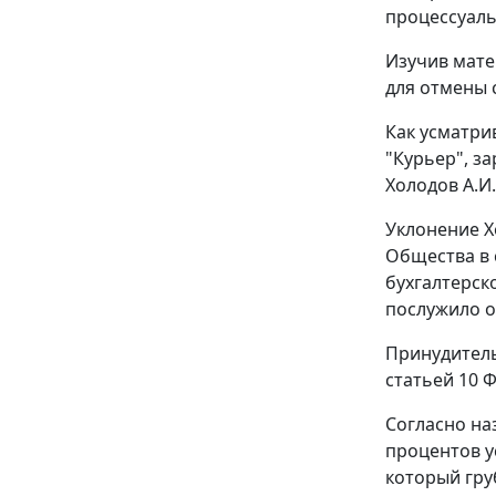
процессуаль
Изучив мате
для отмены 
Как усматри
"Курьер", з
Холодов А.И
Уклонение Х
Общества в 
бухгалтерск
послужило о
Принудитель
статьей 10 
Согласно на
процентов у
который гру