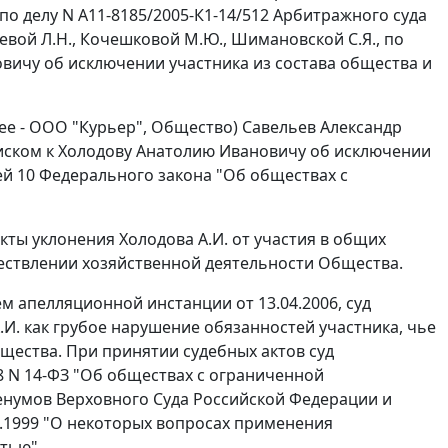
по делу N А11-8185/2005-К1-14/512 Арбитражного суда
евой Л.Н., Кочешковой М.Ю., Шимановской С.Я., по
вичу об исключении участника из состава общества и
ее - ООО "Курьер", Общество) Савельев Александр
иском к Холодову Анатолию Ивановичу об исключении
ей 10 Федерального закона "Об обществах с
ты уклонения Холодова А.И. от участия в общих
ествлении хозяйственной деятельности Общества.
м апелляционной инстанции от 13.04.2006, суд
И. как грубое нарушение обязанностей участника, чье
щества. При принятии судебных актов суд
98 N 14-ФЗ "Об обществах с ограниченной
енумов Верховного Суда Российской Федерации и
2.1999 "О некоторых вопросах применения
тью".