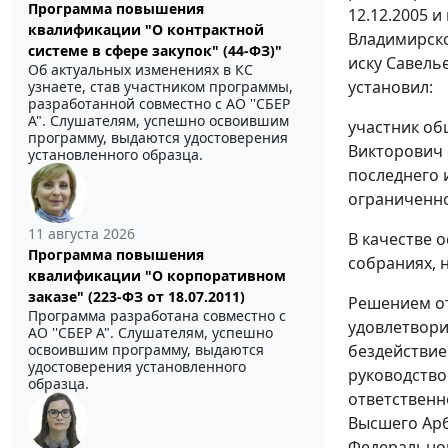
Программа повышения
12.12.2005 
квалификации "О контрактной
Владимирско
системе в сфере закупок" (44-ФЗ)"
иску Савель
Об актуальных изменениях в КС
установил:
узнаете, став участником программы,
разработанной совместно с АО ''СБЕР
А". Слушателям, успешно освоившим
участник об
программу, выдаются удостоверения
Викторович 
установленного образца.
последнего 
ограниченно
11 августа 2026
В качестве 
Программа повышения
собраниях, 
квалификации "О корпоративном
заказе" (223-ФЗ от 18.07.2011)
Решением от
Программа разработана совместно с
удовлетвори
АО ''СБЕР А". Слушателям, успешно
освоившим программу, выдаются
бездействие
удостоверения установленного
руководство
образца.
ответственн
Высшего Арб
Федеральног