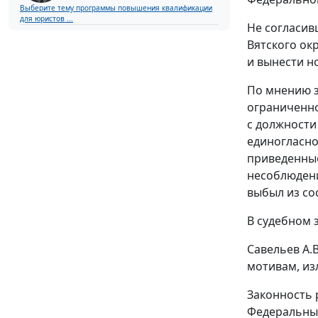
Выберите тему программы повышения квалификации
для юристов ...
Не согласив
Вятского ок
и вынести н
По мнению з
ограниченно
с должности
единогласног
приведенные
несоблюдени
выбыл из со
В судебном 
Савельев А.
мотивам, из
Законность 
Федеральным