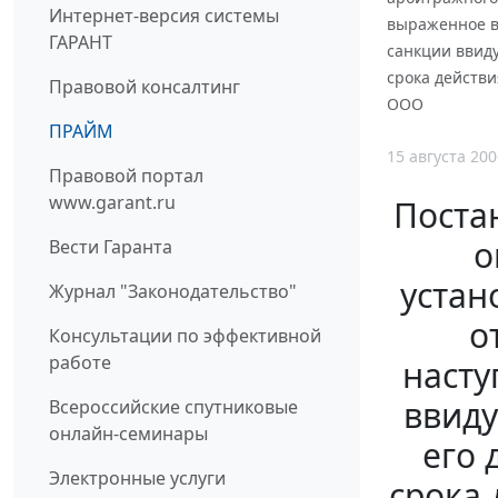
Интернет-версия системы
выраженное в
ГАРАНТ
санкции ввиду
срока действи
Правовой консалтинг
ООО
ПРАЙМ
15 августа 200
Правовой портал
www.garant.ru
Поста
о
Вести Гаранта
устан
Журнал "Законодательство"
о
Консультации по эффективной
работе
насту
ввиду
Всероссийские спутниковые
онлайн-семинары
его 
Электронные услуги
срока 