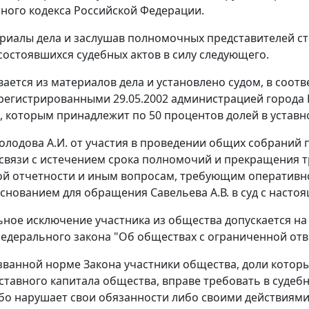
ного кодекса Российской Федерации.
риалы дела и заслушав полномочных представителей ст
состоявшихся судебных актов в силу следующего.
вается из материалов дела и установлено судом, в соо
арегистрированными 29.05.2002 администрацией города К
., которым принадлежит по 50 процентов долей в устав
олодова А.И. от участия в проведении общих собраний 
связи с истечением срока полномочий и прекращения 
ой отчетности и иным вопросам, требующим оперативн
снованием для обращения Савельева А.В. в суд с насто
ное исключение участника из общества допускается на
Федерального закона "Об обществах с ограниченной отв
званной норме Закона участники общества, доли которы
ставного капитала общества, вправе требовать в судеб
бо нарушает свои обязанности либо своими действиями