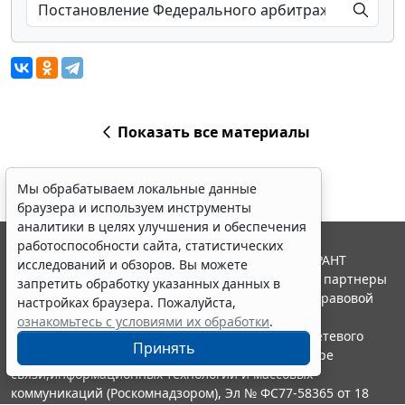
Показать все материалы
Мы обрабатываем локальные данные
браузера и используем инструменты
аналитики в целях улучшения и обеспечения
работоспособности сайта, статистических
© ООО "НПП "ГАРАНТ-СЕРВИС", 2026. Система ГАРАНТ
исследований и обзоров. Вы можете
выпускается с 1990 года. Компания "Гарант" и ее партнеры
запретить обработку указанных данных в
являются участниками Российской ассоциации правовой
настройках браузера. Пожалуйста,
информации ГАРАНТ.
ознакомьтесь с условиями их обработки
.
Портал ГАРАНТ.РУ зарегистрирован в качестве сетевого
Принять
издания Федеральной службой по надзору в сфере
связи,информационных технологий и массовых
коммуникаций (Роскомнадзором), Эл № ФС77-58365 от 18