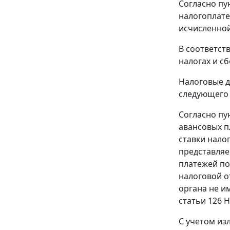
Согласно
пу
налогоплате
исчисленной
В соответст
налогах и сб
Налоговые д
следующего 
Согласно
пу
авансовых п
ставки нало
представляе
платежей по
налоговой о
органа не и
статьи 126
Н
С учетом и