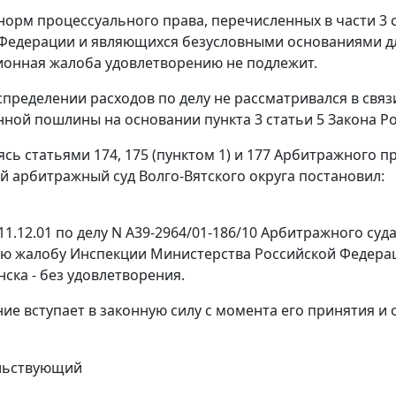
орм процессуального права, перечисленных в
части 3 
Федерации и являющихся безусловными основаниями для 
ионная жалоба удовлетворению не подлежит.
спределении расходов по делу не рассматривался в связ
енной пошлины на основании
пункта 3 статьи 5
Закона Ро
уясь
статьями 174
,
175 (пунктом 1)
и
177
Арбитражного пр
 арбитражный суд Волго-Вятского округа постановил:
11.12.01 по делу N А39-2964/01-186/10 Арбитражного су
ю жалобу Инспекции Министерства Российской Федерац
нска - без удовлетворения.
ие вступает в законную силу с момента его принятия и
льствующий