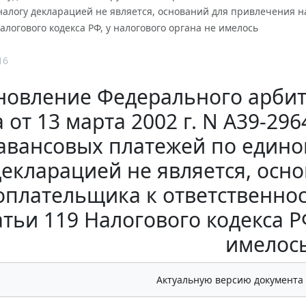
алогу декларацией не является, оснований для привлечения н
Налогового кодекса РФ, у налогового органа не имелось
16
новление Федерального арбит
 от 13 марта 2002 г. N А39-29
авансовых платежей по едино
декларацией не является, осн
оплательщика к ответственнос
атьи 119 Налогового кодекса Р
имелос
Актуальную версию документа