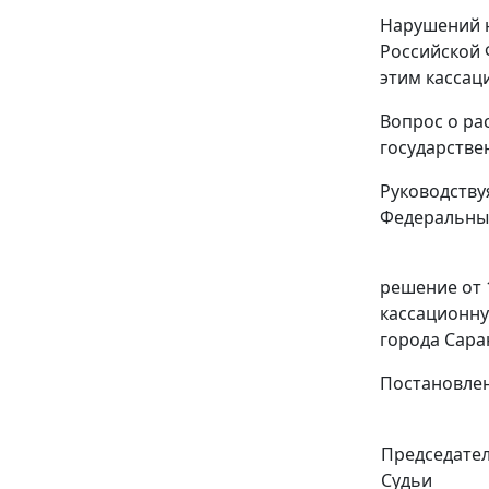
Нарушений н
Российской 
этим кассац
Вопрос о ра
государств
Руководств
Федеральный
решение от 
кассационну
города Сара
Постановлен
Председате
Судьи