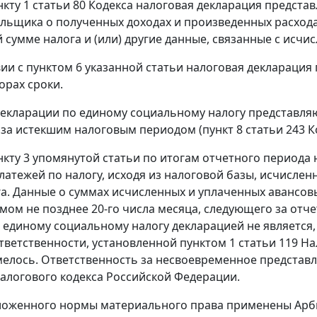
нкту 1 статьи 80
Кодекса налоговая декларация представ
льщика о полученных доходах и произведенных расходах
 сумме налога и (или) другие данные, связанные с исчис
вии с
пунктом 6
указанной статьи налоговая декларация 
орах сроки.
екларации по единому социальному налогу представляю
за истекшим налоговым периодом (
пункт 8 статьи 243
Ко
нкту 3
упомянутой статьи по итогам отчетного периода
латежей по налогу, исходя из налоговой базы, исчислен
га. Данные о суммах исчисленных и уплаченных авансов
мом не позднее 20-го числа месяца, следующего за отче
 единому социальному налогу декларацией не является
тветственности, установленной
пунктом 1 статьи 119
Нал
мелось. Ответственность за несвоевременное представ
алогового кодекса Российской Федерации.
зложенного нормы материального права применены Арб