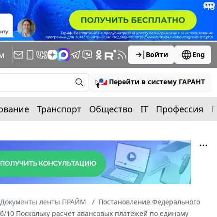
м
Войти
Eng
Перейти в систему ГАРАНТ
ование
Транспорт
Общество
IT
Профессия
П
Документы ленты ПРАЙМ
Постановление Федерального
186/10 Поскольку расчет авансовых платежей по единому