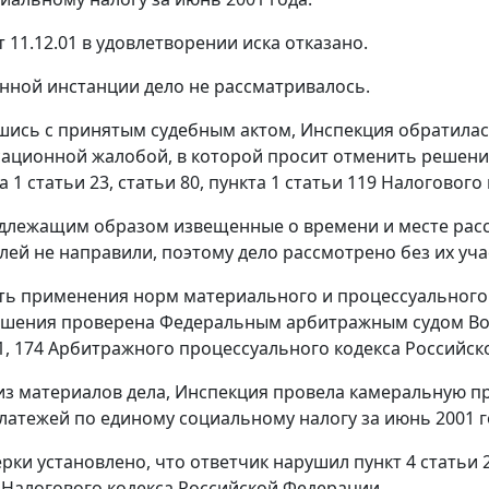
 11.12.01 в удовлетворении иска отказано.
нной инстанции дело не рассматривалось.
шись с принятым судебным актом, Инспекция обратилас
ссационной жалобой, в которой просит отменить решен
а 1 статьи 23
,
статьи 80
,
пункта 1 статьи 119
Налогового 
длежащим образом извещенные о времени и месте расс
лей не направили, поэтому дело рассмотрено без их уча
ть применения норм материального и процессуального
шения проверена Федеральным арбитражным судом Волг
1
,
174
Арбитражного процессуального кодекса Российск
 из материалов дела, Инспекция провела камеральную п
латежей по единому социальному налогу за июнь 2001 г
ерки установлено, что ответчик нарушил
пункт 4 статьи 
Налогового кодекса Российской Федерации.