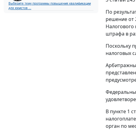
Выберите тему программы повышения квалификации
для юристов ...
По результа
решение от 
Налогового 
штрафа в ра
Поскольку п
налоговых с
Арбитражный
представлен
предусмотре
Федеральный
удовлетворе
В
пункте 1 с
налогоплате
орган по мес