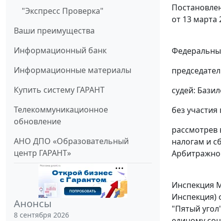
Постановлен
"Экспресс Проверка"
от 13 марта 
Ваши преимущества
Информационный банк
Федеральный
Информационные материалы
председател
Купить систему ГАРАНТ
судей: Базил
Телекоммуникационное
без участия
обновление
рассмотрев 
АНО ДПО «Образовательный
налогам и с
центр ГАРАНТ»
Арбитражног
Инспекция М
Инспекция) 
Анонсы
"Пятый угол
8 сентября 2026
единому соц