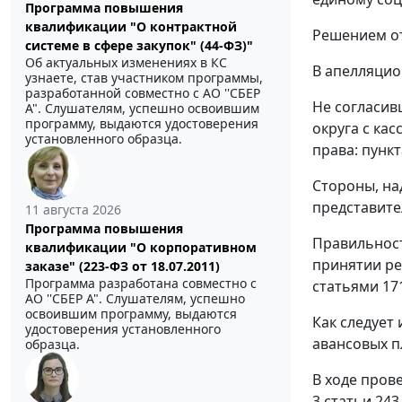
Программа повышения
квалификации "О контрактной
Решением от
системе в сфере закупок" (44-ФЗ)"
Об актуальных изменениях в КС
В апелляцио
узнаете, став участником программы,
разработанной совместно с АО ''СБЕР
Не согласив
А". Слушателям, успешно освоившим
программу, выдаются удостоверения
округа с ка
установленного образца.
права:
пункт
Стороны, на
представите
11 августа 2026
Программа повышения
Правильнос
квалификации "О корпоративном
принятии ре
заказе" (223-ФЗ от 18.07.2011)
Программа разработана совместно с
статьями 17
АО ''СБЕР А". Слушателям, успешно
освоившим программу, выдаются
Как следует
удостоверения установленного
авансовых п
образца.
В ходе пров
3 статьи 243