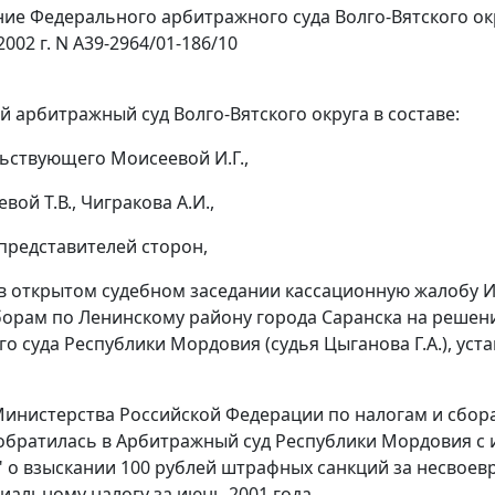
ие Федерального арбитражного суда Волго-Вятского ок
2002 г. N А39-2964/01-186/10
 арбитражный суд Волго-Вятского округа в составе:
ьствующего Моисеевой И.Г.,
евой Т.В., Чигракова А.И.,
 представителей сторон,
в открытом судебном заседании кассационную жалобу 
борам по Ленинскому району города Саранска на решение 
о суда Республики Мордовия (судья Цыганова Г.А.), уста
инистерства Российской Федерации по налогам и сборам
обратилась в Арбитражный суд Республики Мордовия с 
" о взыскании 100 рублей штрафных санкций за несвое
иальному налогу за июнь 2001 года.