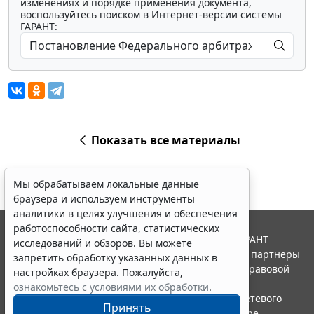
изменениях и порядке применения документа,
воспользуйтесь поиском в Интернет-версии системы
ГАРАНТ:
Показать все материалы
Мы обрабатываем локальные данные
браузера и используем инструменты
аналитики в целях улучшения и обеспечения
работоспособности сайта, статистических
© ООО "НПП "ГАРАНТ-СЕРВИС", 2026. Система ГАРАНТ
исследований и обзоров. Вы можете
выпускается с 1990 года. Компания "Гарант" и ее партнеры
запретить обработку указанных данных в
являются участниками Российской ассоциации правовой
настройках браузера. Пожалуйста,
информации ГАРАНТ.
ознакомьтесь с условиями их обработки
.
Портал ГАРАНТ.РУ зарегистрирован в качестве сетевого
Принять
издания Федеральной службой по надзору в сфере