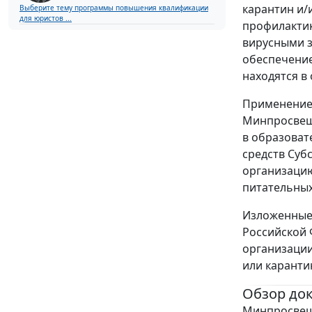
карантин и/
Выберите тему программы повышения квалификации
для юристов ...
профилакти
вирусными з
обеспечение
находятся в
Применение 
Минпросвеще
в образоват
средств Суб
организацию
питательных
Изложенные 
Российской
организации
или каранти
Обзор до
Минпросвеще