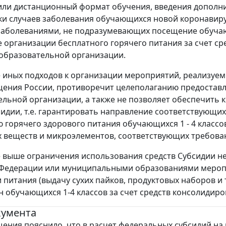
или дистанционный формат обучения, введения дополн
ки случаев заболевания обучающихся новой коронавир
аболеваниями, не подразумевающих посещение обучаю
 организации бесплатного горячего питания за счет сре
 образовательной организации.
иных подходов к организации мероприятий, реализуем
ния России, противоречит целеполаганию предоставл
ельной организации, а также не позволяет обеспечить
сидии, т.е. гарантировать направление соответствующи
 горячего здорового питания обучающихся 1 - 4 класс
 веществ и микроэлементов, соответствующих требованиям
выше ограничения использования средств Субсидии н
 Федерации или муниципальными образованиями меро
 питания (выдачу сухих пайков, продуктовых наборов и 
н обучающихся 1-4 классов за счет средств консолиди
кумента
ния пояснило, что в расчет федеральных субсидий на