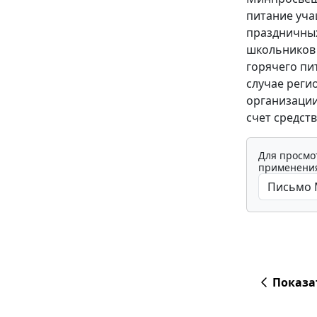
питание уча
праздничных
школьников 
горячего пи
случае реги
организации 
счет средст
Для просмо
применения
Показа