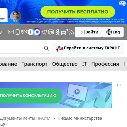
м
Войти
Eng
Перейти в систему ГАРАНТ
ование
Транспорт
Общество
IT
Профессия
П
Документы ленты ПРАЙМ
Письмо Министерства
ний”