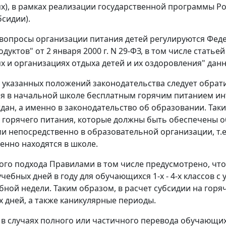
х), в рамках реализации государственной программы Ро
бсидии).
 вопросы организации питания детей регулируются Фед
уктов" от 2 января 2000 г. N 29-ФЗ, в том числе статье
х и организациях отдыха детей и их оздоровления" дан
 указанных положений законодательства следует обрат
 в начальной школе бесплатным горячим питанием инт
дан, а именно в законодательство об образовании. Та
 горячего питания, которые должны быть обеспечены
и непосредственно в образовательной организации, т.е.
енно находятся в школе.
того подхода Правилами в том числе предусмотрено, чт
чебных дней в году для обучающихся 1-х - 4-х классов с
бной недели. Таким образом, в расчет субсидии на горя
 дней, а также каникулярные периоды.
и в случаях полного или частичного перевода обучающи