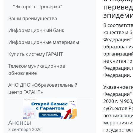
перевед
"Экспресс Проверка"
эпидеми
Ваши преимущества
В соответст
Информационный банк
качестве и 
Федерации" 
Информационные материалы
образования
организаций
Купить систему ГАРАНТ
не считая г
Телекоммуникационное
Федерации, 
обновление
Федерации.
АНО ДПО «Образовательный
Указанное п
центр ГАРАНТ»
Федерации" (
2020 г. N 9
субъектов Р
возникающих
Анонсы
мероприятия
государстве
8 сентября 2026