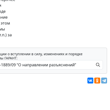
и
оде
ание
 этом
рмы
п.) за
ции о вступлении в силу, изменениях и порядке
мы ГАРАНТ: