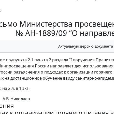
0
сьмо Министерства просвещени
№ АН-1889/09 “О направл
Актуальную версию документа
ие подпункта 2.1 пункта 2 раздела II поручения Правите
Минпросвещения России направляет для использования 
ссии разъяснения о подходах к организации горячего 
х на дистанционное обучение ввиду санитарно-эпидем
на 2 л. в 1 экз.
А.В. Николаев
ения
дах к организации горячего питания 