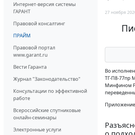
Интернет-версия системы
ГАРАНТ
27 ноября 202
Правовой консалтинг
Пи
ПРАЙМ
Правовой портал
www.garant.ru
Вести Гаранта
Во исполнен
ТГ-П8-77пр 
Журнал "Законодательство"
Минфином Ро
Консультации по эффективной
переведенны
работе
Приложение: 
Всероссийские спутниковые
онлайн-семинары
Разъясн
Электронные услуги
о подхо