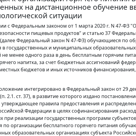
енных на дистанционное обучение вв
ологической ситуации
вии с Федеральным законом от 1 марта 2020 г. N 47-ФЗ 
безопасности пищевых продуктов" и статью 37 Федераль
(далее Федеральный закон N 47-ФЗ) обучающиеся по 
 в государственных и муниципальных образовательных
 не менее одного раза в день бесплатным горячим пи
орячего напитка, за счет бюджетных ассигнований феде
местных бюджетов и иных источников финансирования,
оложение интегрировано в Федеральный закон от 29 дек
п. 2.1. ст. 37), в развитие которого издано постановл
00, утверждающее правила предоставления и распредел
оссийской Федерации в целях софинансирования расход
 при реализации государственных программ субъекто
 по организации бесплатного горячего питания обуч
нных образовательных организациях субъекта Российс