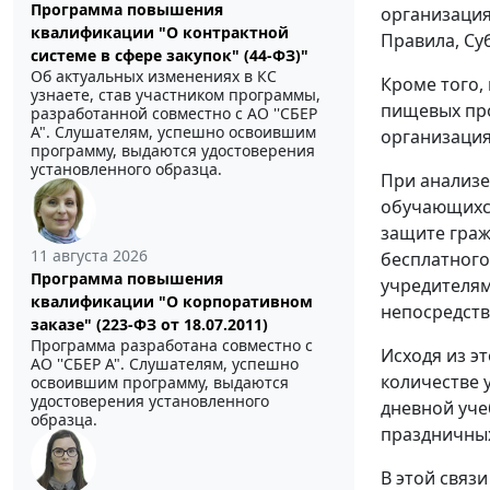
Программа повышения
организация
квалификации "О контрактной
Правила, Су
системе в сфере закупок" (44-ФЗ)"
Об актуальных изменениях в КС
Кроме того,
узнаете, став участником программы,
пищевых прод
разработанной совместно с АО ''СБЕР
А". Слушателям, успешно освоившим
организация
программу, выдаются удостоверения
установленного образца.
При анализе
обучающихся
защите граж
11 августа 2026
бесплатного
Программа повышения
учредителям
квалификации "О корпоративном
непосредств
заказе" (223-ФЗ от 18.07.2011)
Программа разработана совместно с
Исходя из э
АО ''СБЕР А". Слушателям, успешно
количестве у
освоившим программу, выдаются
удостоверения установленного
дневной уче
образца.
праздничных
В этой связ