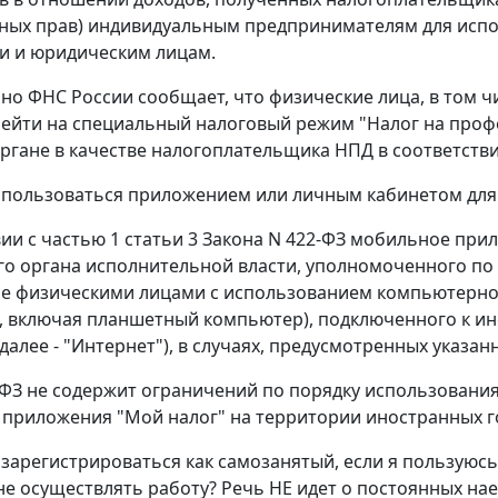
ных прав) индивидуальным предпринимателям для испо
и и юридическим лицам.
о ФНС России сообщает, что физические лица, в том 
ейти на специальный налоговый режим "Налог на профе
гане в качестве налогоплательщика НПД в соответствии 
 пользоваться приложением или личным кабинетом для 
вии с частью 1 статьи 3 Закона N 422-ФЗ мобильное пр
о органа исполнительной власти, уполномоченного по к
 физическими лицами с использованием компьютерног
, включая планшетный компьютер), подключенного к 
далее - "Интернет"), в случаях, предусмотренных указа
-ФЗ не содержит ограничений по порядку использования
приложения "Мой налог" на территории иностранных г
 зарегистрироваться как самозанятый, если я пользуюс
е осуществлять работу? Речь НЕ идет о постоянных на