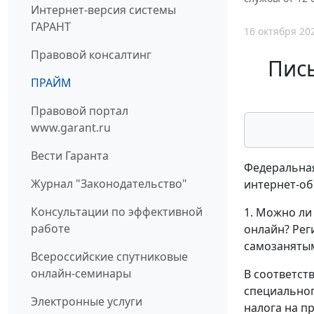
Интернет-версия системы
ГАРАНТ
16 октября 20
Правовой консалтинг
Пись
ПРАЙМ
Правовой портал
www.garant.ru
Вести Гаранта
Федеральная
Журнал "Законодательство"
интернет-о
Консультации по эффективной
1. Можно ли
работе
онлайн? Рег
самозанятым,
Всероссийские спутниковые
онлайн-семинары
В соответст
специальног
Электронные услуги
налога на п