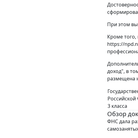
Достовернос
сформирован
При этом вы
Кроме того,
https://npd
профессион
Дополнитель
доход", в т
размещена н
Государстве
Российской
3 класса
Обзор до
ФНС дала ра
самозанятых