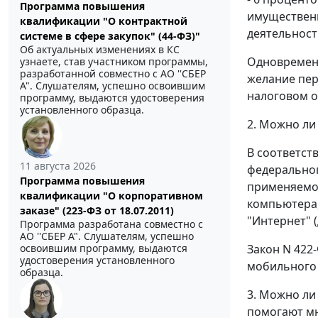
Программа повышения
имуществен
квалификации "О контрактной
деятельност
системе в сфере закупок" (44-ФЗ)"
Об актуальных изменениях в КС
Одновременн
узнаете, став участником программы,
разработанной совместно с АО ''СБЕР
желание пер
А". Слушателям, успешно освоившим
налоговом ор
программу, выдаются удостоверения
установленного образца.
2. Можно ли
В соответст
11 августа 2026
федеральног
Программа повышения
применяемое
квалификации "О корпоративном
компьютера
заказе" (223-ФЗ от 18.07.2011)
"Интернет" (
Программа разработана совместно с
АО ''СБЕР А". Слушателям, успешно
освоившим программу, выдаются
Закон N 422
удостоверения установленного
мобильного 
образца.
3. Можно ли
помогают мн