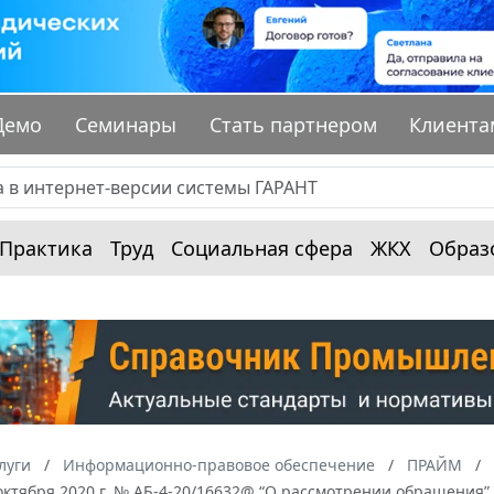
Демо
Семинары
Стать партнером
Клиента
Практика
Труд
Социальная сфера
ЖКХ
Образ
луги
Информационно-правовое обеспечение
ПРАЙМ
октября 2020 г. № АБ-4-20/16632@ “О рассмотрении обращения”