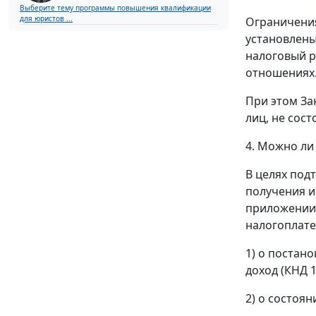
Выберите тему программы повышения квалификации
для юристов ...
Ограничения
установлены
налоговый р
отношениях
При этом За
лиц, не сос
4. Можно ли
В целях под
получения и
приложении 
налогоплате
1) о постан
доход (КНД 1
2) о состоя