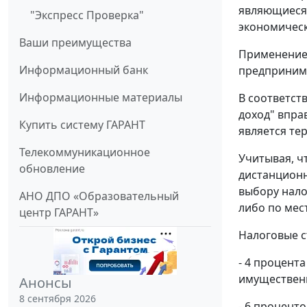
являющиеся 
"Экспресс Проверка"
экономическ
Ваши преимущества
Применение 
Информационный банк
предпринима
Информационные материалы
В соответст
доход" впра
Купить систему ГАРАНТ
является те
Телекоммуникационное
Учитывая, ч
обновление
дистанционн
выбору нало
АНО ДПО «Образовательный
либо по мес
центр ГАРАНТ»
Налоговые с
- 4 процент
имущественн
Анонсы
8 сентября 2026
- 6 процент