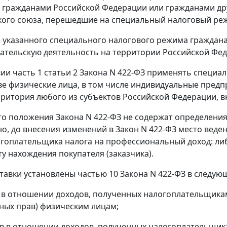
гражданами Российской Федерации или гражданами друг
ого союза, перешедшие на специальный налоговый режи
указанного специального налогового режима граждана
тельскую деятельность на территории Российской Феде
вии часть 1 статьи 2 Закона N 422-ФЗ применять спец
ве физические лица, в том числе индивидуальные пред
рритория любого из субъектов Российской Федерации, в
то положения Закона N 422-ФЗ не содержат определени
о, до внесения изменений в Закон N 422-ФЗ место веде
гоплательщика налога на профессиональный доход: ли
ту нахождения покупателя (заказчика).
тавки установлены частью 10 Закона N 422-ФЗ в следую
а в отношении доходов, полученных налогоплательщиками
ых прав) физическим лицам;
ов в отношении доходов, полученных налогоплательщикам