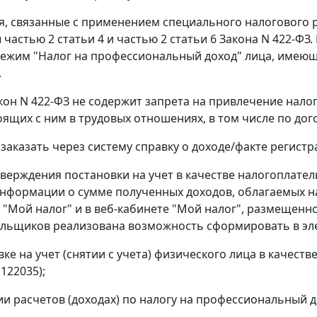
, связанные с применением специального налогового 
 частью 2 статьи 4 и частью 2 статьи 6 Закона N 422-ФЗ
ежим "Налог на профессиональный доход" лица, имеющи
.
кон N 422-ФЗ не содержит запрета на привлечение нал
тоящих с ним в трудовых отношениях, в том числе по дог
 заказать через систему справку о доходе/факте регист
тверждения постановки на учет в качестве налогоплате
нформации о сумме полученных доходов, облагаемых н
"Мой налог" и в веб-кабинете "Мой налог", размещенном
льщиков реализована возможность сформировать в эл
овке на учет (снятии с учета) физического лица в каче
122035);
нии расчетов (доходах) по налогу на профессиональный д