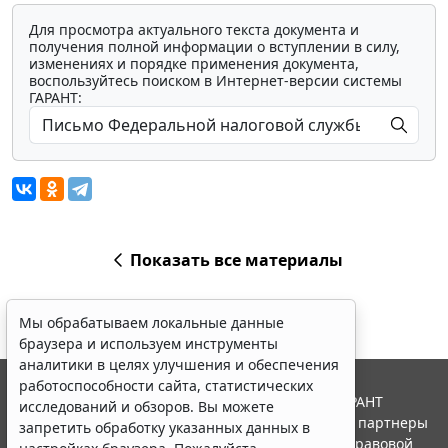
Для просмотра актуального текста документа и
получения полной информации о вступлении в силу,
изменениях и порядке применения документа,
воспользуйтесь поиском в Интернет-версии системы
ГАРАНТ:
Показать все материалы
Мы обрабатываем локальные данные
браузера и используем инструменты
аналитики в целях улучшения и обеспечения
работоспособности сайта, статистических
© ООО "НПП "ГАРАНТ-СЕРВИС", 2026. Система ГАРАНТ
исследований и обзоров. Вы можете
выпускается с 1990 года. Компания "Гарант" и ее партнеры
запретить обработку указанных данных в
являются участниками Российской ассоциации правовой