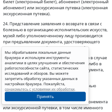
билет (электронный билет), абонемент (электронный
абонемент) или экскурсионная путевка (электронная
экскурсионная путевка).
24. Представление заявления о возврате в связи с
болезнью в организацию исполнительских искусств,
музей либо уполномоченному лицу производится
при предъявлении документа, удостоверяющего
личность посетителя (его представителя).
Мы обрабатываем локальные данные
К заявлению о возврате в связи с болезнью в случае
браузера и используем инструменты
аналитики в целях улучшения и обеспечения
его направления почтовым отправлением либо в
работоспособности сайта, статистических
электронной форме прилагается копия документа,
исследований и обзоров. Вы можете
удостоверяющего личность посетителя.
запретить обработку указанных данных в
настройках браузера. Пожалуйста,
25. К заявлению о возврате в связи с болезнью
ознакомьтесь с условиями их обработки
.
прилагаются:
Принять
а) оригинал неиспользованного билета, абонемента
или экскурсионной путевки, в том числе именного