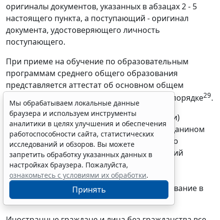
оригиналы документов, указанных в абзацах 2 - 5
настоящего пункта, а поступающий - оригинал
документа, удостоверяющего личность
поступающего.
При приеме на обучение по образовательным
программам среднего общего образования
представляется аттестат об основном общем
29
образовании, выданный в установленном порядке
.
Мы обрабатываем локальные данные
браузера и используем инструменты
Родитель(и) (законный(ые) представитель(и)
аналитики в целях улучшения и обеспечения
ребенка, являющегося иностранным гражданином
работоспособности сайта, статистических
или лицом без гражданства, дополнительно
исследований и обзоров. Вы можете
предъявляет(ют) документ, подтверждающий
запретить обработку указанных данных в
родство заявителя(ей) (или законность
настройках браузера. Пожалуйста,
ознакомьтесь с условиями их обработки
.
представления прав ребенка), и документ,
подтверждающий право ребенка на пребывание в
Принять
Российской Федерации.
Иностранные граждане и лица без гражданства все