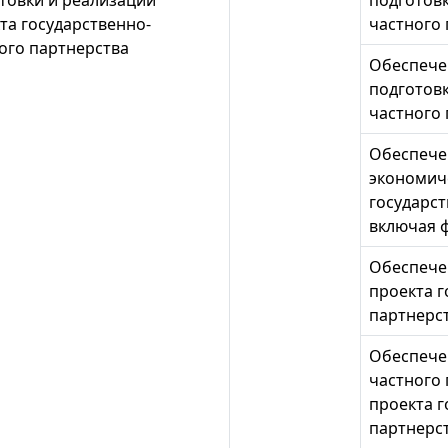
товки и реализации
подготовк
та государственно-
частного
ого партнерства
Обеспече
подготовк
частного
Обеспече
экономич
государст
включая 
Обеспече
проекта г
партнерс
Обеспече
частного 
проекта г
партнерс