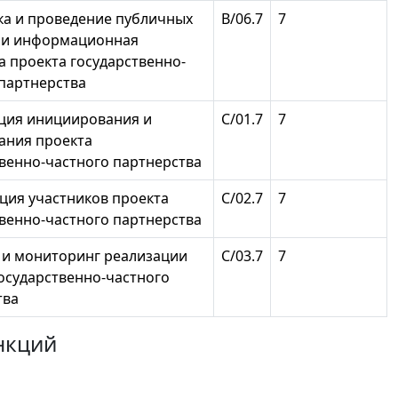
ка и проведение публичных
В/06.7
7
 и информационная
 проекта государственно-
 партнерства
ция инициирования и
С/01.7
7
ания проекта
венно-частного партнерства
ция участников проекта
С/02.7
7
венно-частного партнерства
 и мониторинг реализации
С/03.7
7
осударственно-частного
тва
нкций