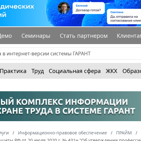
Демо
Семинары
Стать партнером
Клиента
Практика
Труд
Социальная сфера
ЖКХ
Образ
луги
Информационно-правовое обеспечение
ПРАЙМ
щиты РФ от 20 июля 2020 г. № 431н “Об утверждении професси