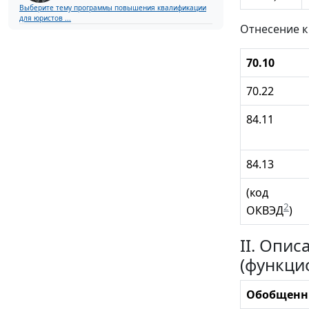
Выберите тему программы повышения квалификации
для юристов ...
Отнесение к
70.10
70.22
84.11
84.13
(код
2
ОКВЭД
)
II. Опи
(функци
Обобщенн