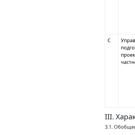
С
Управ
подго
проек
частн
III. Ха
3.1. Обобще