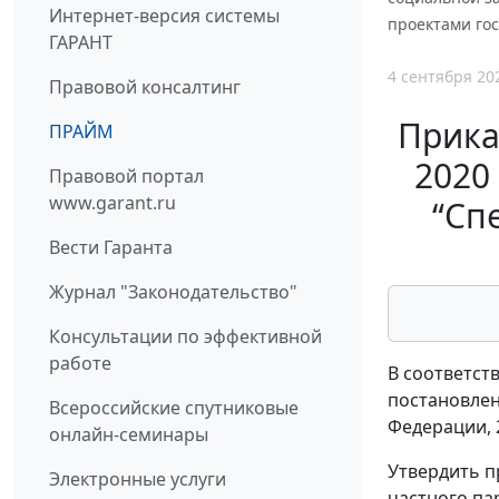
Интернет-версия системы
проектами гос
ГАРАНТ
4 сентября 20
Правовой консалтинг
Прика
ПРАЙМ
2020
Правовой портал
www.garant.ru
“Сп
Вести Гаранта
Журнал "Законодательство"
Консультации по эффективной
работе
В соответст
постановлен
Всероссийские спутниковые
Федерации, 20
онлайн-семинары
Утвердить 
Электронные услуги
частного па