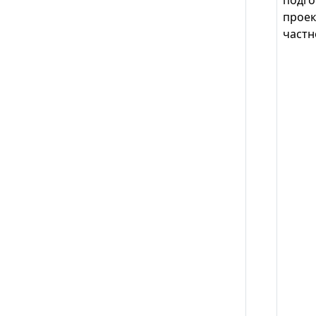
подго
проек
частн