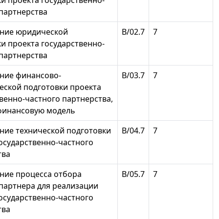
и проекта государственно-
 партнерства
ние юридической
В/02.7
7
и проекта государственно-
 партнерства
ние финансово-
В/03.7
7
еской подготовки проекта
венно-частного партнерства,
финансовую модель
ние технической подготовки
В/04.7
7
осударственно-частного
тва
ние процесса отбора
В/05.7
7
партнера для реализации
осударственно-частного
тва