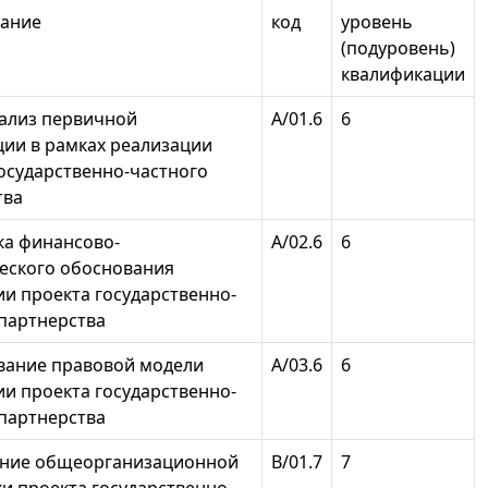
ание
код
уровень
(подуровень)
квалификации
нализ первичной
А/01.6
6
ии в рамках реализации
осударственно-частного
тва
ка финансово-
А/02.6
6
еского обоснования
и проекта государственно-
 партнерства
ание правовой модели
А/03.6
6
и проекта государственно-
 партнерства
ние общеорганизационной
В/01.7
7