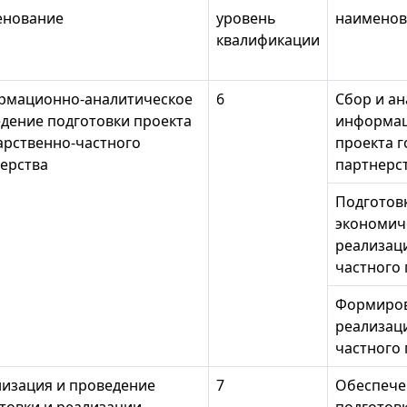
енование
уровень
наименов
квалификации
рмационно-аналитическое
6
Сбор и а
дение подготовки проекта
информац
арственно-частного
проекта г
ерства
партнерс
Подготов
экономич
реализаци
частного
Формиров
реализаци
частного
изация и проведение
7
Обеспече