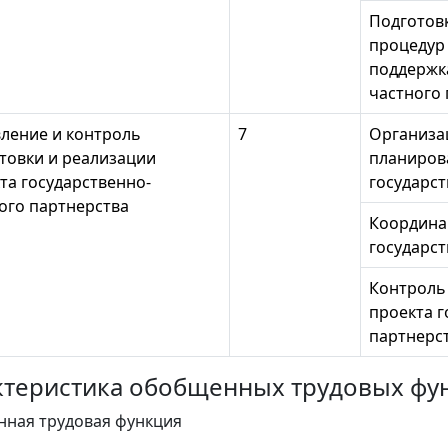
Подготов
процедур
поддержка
частного
ление и контроль
7
Организа
товки и реализации
планиров
та государственно-
государст
ого партнерства
Координа
государст
Контроль
проекта г
партнерс
рактеристика обобщенных трудовых фу
нная трудовая функция