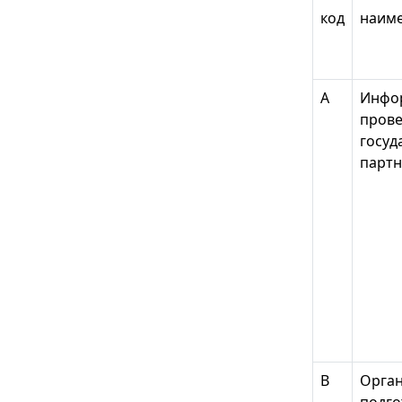
код
наим
А
Инфо
прове
госуд
партн
В
Орган