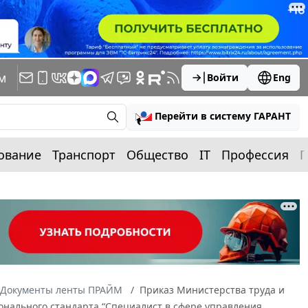
м
Войти
Eng
Перейти в систему ГАРАНТ
ование
Транспорт
Общество
IT
Профессия
П
Документы ленты ПРАЙМ
Приказ Министерства труда и
онального стандарта “Специалист в сфере управления