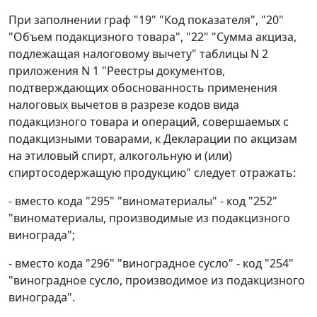
При заполнении граф "19" "Код показателя", "20"
"Объем подакцизного товара", "22" "Сумма акциза,
подлежащая налоговому вычету" таблицы N 2
приложения N 1 "Реестры документов,
подтверждающих обоснованность применения
налоговых вычетов в разрезе кодов вида
подакцизного товара и операций, совершаемых с
подакцизными товарами, к Декларации по акцизам
на этиловый спирт, алкогольную и (или)
спиртосодержащую продукцию" следует отражать:
- вместо кода "295" "виноматериалы" - код "252"
"виноматериалы, производимые из подакцизного
винограда";
- вместо кода "296" "виноградное сусло" - код "254"
"виноградное сусло, производимое из подакцизного
винограда".