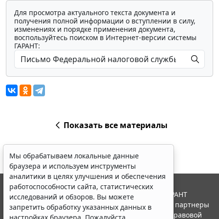
Для просмотра актуального текста документа и
получения полной информации о вступлении в силу,
изменениях и порядке применения документа,
воспользуйтесь поиском в Интернет-версии системы
ГАРАНТ:
Показать все материалы
Мы обрабатываем локальные данные
браузера и используем инструменты
аналитики в целях улучшения и обеспечения
работоспособности сайта, статистических
© ООО "НПП "ГАРАНТ-СЕРВИС", 2026. Система ГАРАНТ
исследований и обзоров. Вы можете
выпускается с 1990 года. Компания "Гарант" и ее партнеры
запретить обработку указанных данных в
являются участниками Российской ассоциации правовой
настройках браузера. Пожалуйста,