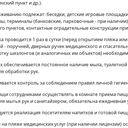
нский пункт и др.).
аживанию подлежат: беседки, детские игровые площадки,
ны, терминалы (банковские, парковочные - при наличи
го пунктов, контактные оградительные конструкции при
ка проводится 1 раз в сутки (перед открытием пляжа или
й - поручней, дверных ручек медицинского и спасательно
отку шезлонгов (и аналогичных им объектов) необходи
лах обеспечивается постоянное наличие мыла, туалетной
ля обработки рук.
ивается контроль за соблюдением правил личной гигие
ищи сотрудниками осуществлять в комнате приема пищ
ля мытья рук и санитайзером, обязательна ежедневная
дуется реализация посетителям напитков и готовой пи
е на пляже медицинских услуг (при наличии лицензии) 