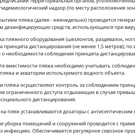
редписаний территориальных органов, уполномоченны
пидемиологический надзор (по месту расположения зон
крытием пляжа (далее - еженедельно) проводится генер
м дезинфицирующих средств, использующихся при виру
вка пляжного оборудования (шезлонгов, раздевалок, ного
 принципа дистанцирования (не менее 1,5 метров); по 
о необходимости соблюдения принципа дистанцирован
ете вместимости пляжа необходимо учитывать соблюде
пляжа и акватории используемого водного объекта.
ки пляжа осуществляют контроль за соблюдением прин
м ограниченного доступа отдыхающих в случае превы
социального дистанцирования.
е на пляж устанавливаются дозаторы с антисептическим 
ая уборка помещений и сооружений проводится с при
х инфекциях. Обеспечивается регулярное сквозное п