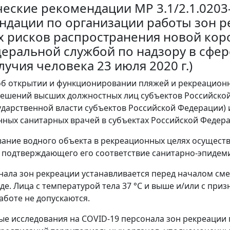
еские рекомендации MP 3.1/2.1.0203
ндации по организации работы зон р
х рисков распространения новой кор
едеральной службой по надзору в сфе
учия человека 23 июля 2020 г.)
об открытии и функционировании пляжей и рекреационны
ешений высших должностных лиц субъектов Российско
ударственной власти субъектов Российской Федерации)
нных санитарных врачей в субъектах Российской Федер
вание водного объекта в рекреационных целях осущест
 подтверждающего его соответствие санитарно-эпидем
онала зон рекреации устанавливается перед началом см
оде. Лица с температурой тела 37 °С и выше и/или с пр
работе не допускаются.
е исследования на COVID-19 персонала зон рекреации