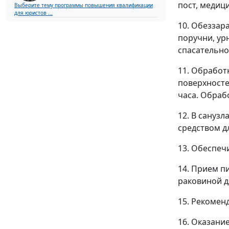
пост, медици
Выберите тему программы повышения квалификации
для юристов ...
10. Обеззар
поручни, ур
спасательно
11. Обработ
поверхносте
часа. Обраб
12. В сануз
средством д
13. Обеспеч
14. Прием п
раковиной д
15. Рекомен
16. Оказани