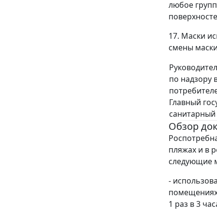
любое групп
поверхносте
17. Маски и
смены маски 
Руководите
по надзору 
потребителе
Главный гос
санитарный
Обзор до
Роспотребна
пляжах и в 
следующие 
- использов
помещениях 
1 раз в 3 час