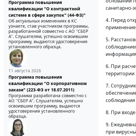
основании п
Программа повышения
санитарно-э
квалификации "О контрактной
системе в сфере закупок" (44-ФЗ)"
4. Перед от
Об актуальных изменениях в КС
узнаете, став участником программы,
применение
разработанной совместно с АО ''СБЕР
А". Слушателям, успешно освоившим
5. Расстано
программу, выдаются удостоверения
соблюдением
установленного образца.
информация 
6. При расч
11 августа 2026
территории 
Программа повышения
квалификации "О корпоративном
7. Сотрудни
заказе" (223-ФЗ от 18.07.2011)
обеспечение
Программа разработана совместно с
соблюдения 
АО ''СБЕР А". Слушателям, успешно
освоившим программу, выдаются
удостоверения установленного
8. При вход
образца.
9. Ежедневн
при вирусны