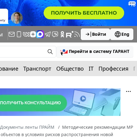
м
Войти
Eng
Перейти в систему ГАРАНТ
ование
Транспорт
Общество
IT
Профессия
П
Документы ленты ПРАЙМ
Методические рекомендации MP
 объектов в условиях рисков распространения новой