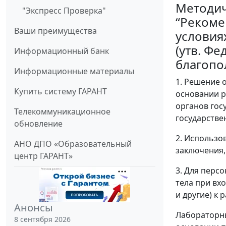
Методич
"Экспресс Проверка"
“Рекоме
Ваши преимущества
условия
(утв. Ф
Информационный банк
благопол
Информационные материалы
1. Решение 
Купить систему ГАРАНТ
основании р
органов гос
Телекоммуникационное
государстве
обновление
2. Использо
АНО ДПО «Образовательный
заключения,
центр ГАРАНТ»
3. Для перс
тела при вх
и другие) к 
Анонсы
Лабораторны
8 сентября 2026