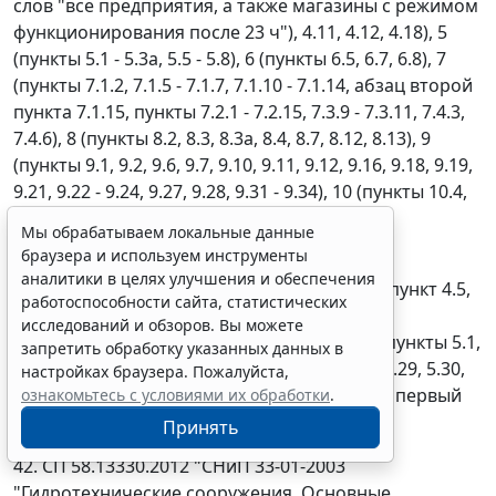
слов "все предприятия, а также магазины с режимом
функционирования после 23 ч"), 4.11, 4.12, 4.18), 5
(пункты 5.1 - 5.3а, 5.5 - 5.8), 6 (пункты 6.5, 6.7, 6.8), 7
(пункты 7.1.2, 7.1.5 - 7.1.7, 7.1.10 - 7.1.14, абзац второй
пункта 7.1.15, пункты 7.2.1 - 7.2.15, 7.3.9 - 7.3.11, 7.4.3,
7.4.6), 8 (пункты 8.2, 8.3, 8.3а, 8.4, 8.7, 8.12, 8.13), 9
(пункты 9.1, 9.2, 9.6, 9.7, 9.10, 9.11, 9.12, 9.16, 9.18, 9.19,
9.21, 9.22 - 9.24, 9.27, 9.28, 9.31 - 9.34), 10 (пункты 10.4,
10.6), 11 (пункты 11.3, 11.4).
Мы обрабатываем локальные данные
браузера и используем инструменты
41. СП 56.13330.2011 "СНиП 31-03-2001
аналитики в целях улучшения и обеспечения
"Производственные здания". Разделы 1, 4 (пункт 4.5,
работоспособности сайта, статистических
последний абзац пункта 4.6, пункты 4.11 (за
исследований и обзоров. Вы можете
исключением абзаца четвертого), 4.12), 5 (пункты 5.1,
запретить обработку указанных данных в
5.4, 5.7 - 5.9, 5.10, 5.11, 5.12, 5.15, 5.17 - 5.20, 5.29, 5.30,
настройках браузера. Пожалуйста,
5.33, 5.36 (кроме последнего абзаца), абзац первый
ознакомьтесь с условиями их обработки
.
пункта 5.61).
Принять
42. СП 58.13330.2012 "СНиП 33-01-2003
"Гидротехнические сооружения. Основные