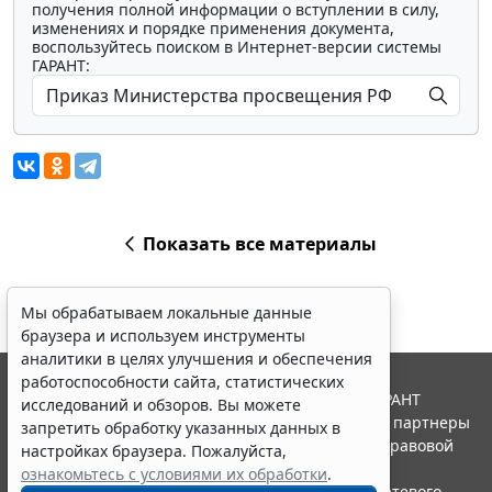
получения полной информации о вступлении в силу,
изменениях и порядке применения документа,
воспользуйтесь поиском в Интернет-версии системы
ГАРАНТ:
Показать все материалы
Мы обрабатываем локальные данные
браузера и используем инструменты
аналитики в целях улучшения и обеспечения
работоспособности сайта, статистических
© ООО "НПП "ГАРАНТ-СЕРВИС", 2026. Система ГАРАНТ
исследований и обзоров. Вы можете
выпускается с 1990 года. Компания "Гарант" и ее партнеры
запретить обработку указанных данных в
являются участниками Российской ассоциации правовой
настройках браузера. Пожалуйста,
информации ГАРАНТ.
ознакомьтесь с условиями их обработки
.
Портал ГАРАНТ.РУ зарегистрирован в качестве сетевого