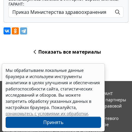
ГАРАНТ:
Показать все материалы
Мы обрабатываем локальные данные
браузера и используем инструменты
аналитики в целях улучшения и обеспечения
работоспособности сайта, статистических
© ООО "НПП "ГАРАНТ-СЕРВИС", 2026. Система ГАРАНТ
исследований и обзоров. Вы можете
выпускается с 1990 года. Компания "Гарант" и ее партнеры
запретить обработку указанных данных в
являются участниками Российской ассоциации правовой
настройках браузера. Пожалуйста,
информации ГАРАНТ.
ознакомьтесь с условиями их обработки
.
Портал ГАРАНТ.РУ зарегистрирован в качестве сетевого
Принять
издания Федеральной службой по надзору в сфере
связи,информационных технологий и массовых