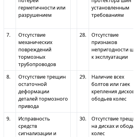
потерей
протектора шин
герметичности или
установленным
разрушением
требованиям
7.
Отсутствие
28.
Отсутствие
механических
признаков
повреждений
непригодности ш
тормозных
к эксплуатации
трубопроводов
8.
Отсутствие трещин
29.
Наличие всех
остаточной
болтов или гаек
деформации
крепления дисков 
деталей тормозного
ободьев колес
привода
9.
Исправность
30.
Отсутствие трещи
средств
на дисках и ободь
сигнализации и
колес