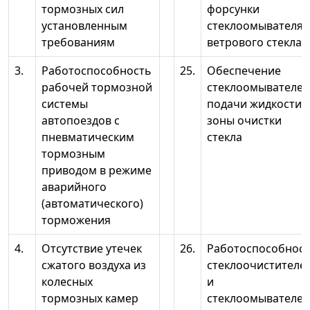
тормозных сил
форсунки
установленным
стеклоомывателя
требованиям
ветрового стекла
3.
Работоспособность
25.
Обеспечение
рабочей тормозной
стеклоомывателе
системы
подачи жидкости 
автопоездов с
зоны очистки
пневматическим
стекла
тормозным
приводом в режиме
аварийного
(автоматического)
торможения
4.
Отсутствие утечек
26.
Работоспособнос
сжатого воздуха из
стеклоочистителе
колесных
и
тормозных камер
стеклоомывателей