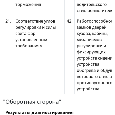
торможения
водительского
стеклоочистителя
21.
Соответствие углов
42.
Работоспособнос
регулировки и силы
замков дверей
света фар
кузова, кабины,
установленным
механизмов
требованиям
регулировки и
фиксирующих
устройств сидений
устройства
обогрева и обдува
ветрового стекла,
противоугонного
устройства
"Оборотная сторона"
Результаты диагностирования