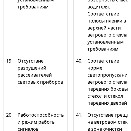
требованиям
водителя.
Соответствие
полосы пленки в
верхней части
ветрового стекла
установленным
требованиям
19.
Отсутствие
40.
Соответствие
разрушений
норме
рассеивателей
светопропускания
световых приборов
ветрового стекла,
передних боковых
стекол и стекол
передних дверей
20.
Работоспособность
41.
Отсутствие трещи
и режим работы
на ветровом стекл
сигналов
в зоне очистки