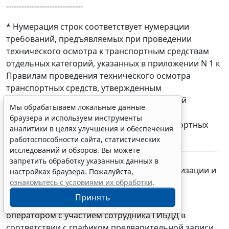
------------------------------
* Нумерация строк соответствует нумерации
Мы обрабатываем локальные данные
требований, предъявляемых при проведении
браузера и используем инструменты
технического осмотра к транспортным средствам
аналитики в целях улучшения и обеспечения
работоспособности сайта, статистических
отдельных категорий, указанных в приложении N 1 к
исследований и обзоров. Вы можете
Правилам проведения технического осмотра
запретить обработку указанных данных в
транспортных средств, утвержденным
настройках браузера. Пожалуйста,
постановлением Правительства Российской
ознакомьтесь с условиями их обработки
.
Федерации от 5 декабря 2011 г. N 1008 "О
Принять
проведении технического осмотра транспортных
средств".
Обзор документа
Erid: 4CQwVszH9pWwojUA9Q3
Реклама
Правительство определило порядок организации и
Получите полный доступ к системе
проведения техосмотра автобусов.
ГАРАНТ бесплатно на 3 дня!
Техосмотр проводится аккредитованным
Получить доступ
оператором с участием сотрудника ГИБДД в
соответствии с графиком предварительной записи.