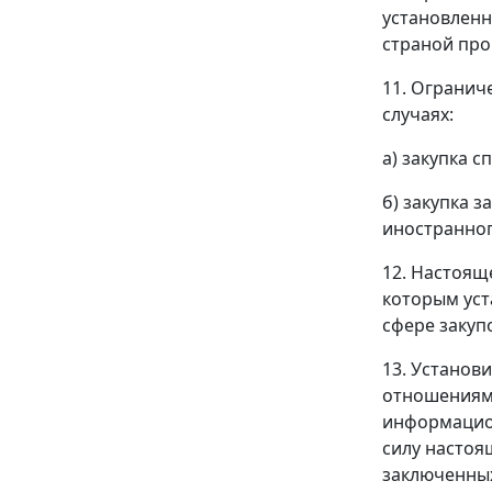
установлен
страной про
11. Огранич
случаях:
а) закупка 
б) закупка 
иностранног
12. Настоящ
которым уст
сфере закуп
13. Установ
отношениям,
информацион
силу настоя
заключенных