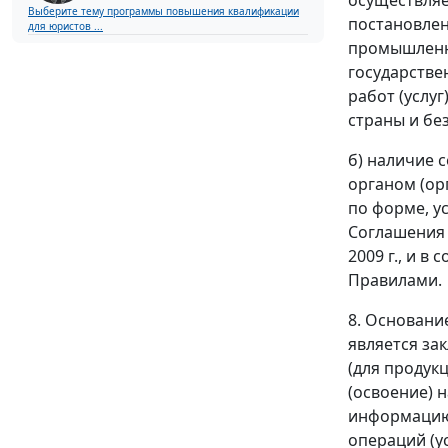
Выберите тему программы повышения квалификации
постановлен
для юристов ...
промышленны
государстве
работ (услу
страны и бе
б) наличие 
органом (ор
по форме, у
Соглашения 
2009 г., и 
Правилами.
8. Основани
является за
(для продук
(освоение) 
информацию 
операций (у