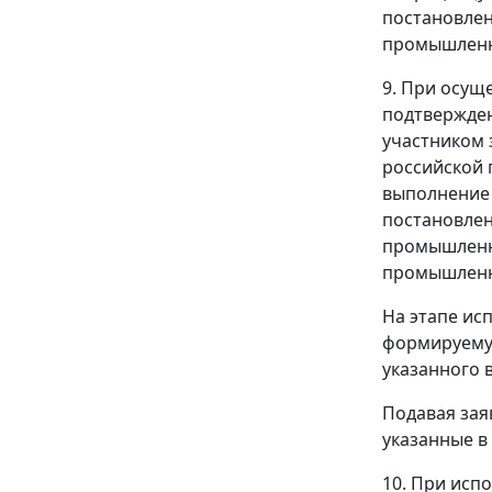
постановлен
промышленн
9. При осущ
подтвержден
участником 
российской 
выполнение 
постановлен
промышленно
промышленно
На этапе ис
формируему
указанного 
Подавая зая
указанные в
10. При исп