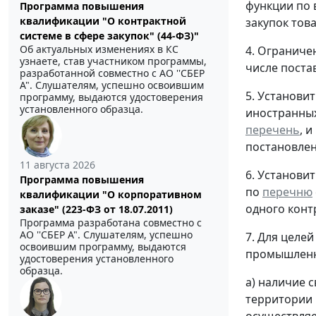
функции по 
Программа повышения
квалификации "О контрактной
закупок тов
системе в сфере закупок" (44-ФЗ)"
Об актуальных изменениях в КС
4. Ограниче
узнаете, став участником программы,
числе поста
разработанной совместно с АО ''СБЕР
А". Слушателям, успешно освоившим
5. Установи
программу, выдаются удостоверения
установленного образца.
иностранных
перечень
, 
постановлен
11 августа 2026
6. Установи
Программа повышения
по
перечню
квалификации "О корпоративном
одного контр
заказе" (223-ФЗ от 18.07.2011)
Программа разработана совместно с
АО ''СБЕР А". Слушателям, успешно
7. Для целе
освоившим программу, выдаются
промышленны
удостоверения установленного
образца.
а) наличие 
территории 
осуществляе