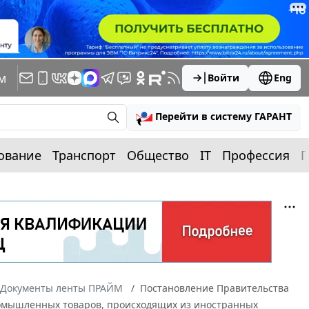
м
Войти
Eng
Перейти в систему ГАРАНТ
ование
Транспорт
Общество
IT
Профессия
П
Документы ленты ПРАЙМ
Постановление Правительства
промышленных товаров, происходящих из иностранных