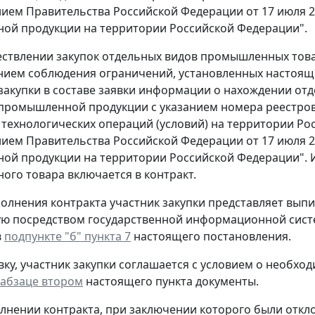
ием Правительства Российской Федерации от 17 июля 20
ой продукции на территории Российской Федерации".
ествлении закупок отдельных видов промышленных тов
ием соблюдения ограничений, установленных настоящи
закупки в составе заявки информации о нахождении от
промышленной продукции с указанием номера реестрово
технологических операций (условий) на территории Ро
ием Правительства Российской Федерации от 17 июля 20
й продукции на территории Российской Федерации". 
го товара включается в контракт.
полнения контракта участник закупки представляет вып
ю посредством государственной информационной сист
в
подпункте "б" пункта 7
настоящего постановления.
вку, участник закупки соглашается с условием о необхо
абзаце втором
настоящего пункта документы.
олнении контракта, при заключении которого были откл