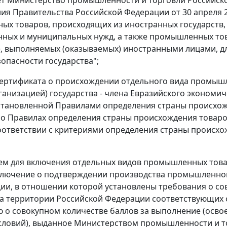
ия Правительства Российской Федерации от 30 апреля 20
х товаров, происходящих из иностранных государств, 
нных и муниципальных нужд, а также промышленных тов
г), выполняемых (оказываемых) иностранными лицами, д
зопасности государства";
сертификата о происхождении отдельного вида промы
ганизацией) государства - члена Евразийского экономи
становленной Правилами определения страны происхо
о Правилах определения страны происхождения товаров
в соответствии с критериями определения страны проис
ем для включения отдельных видов промышленных тов
ключение о подтверждении производства промышленно
ции, в отношении которой установлены требования о с
на территории Российской Федерации соответствующих 
о совокупном количестве баллов за выполнение (освое
словий), выданное Министерством промышленности и то