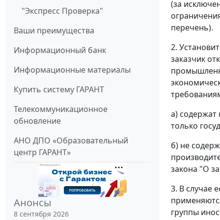
(за исключе
"Экспресс Проверка"
ограничения
перечень).
Ваши преимущества
2. Установи
Информационный банк
заказчик от
Информационные материалы
промышленны
экономическо
Купить систему ГАРАНТ
требованиям
Телекоммуникационное
а) содержат
обновление
только госу
АНО ДПО «Образовательный
б) не содер
центр ГАРАНТ»
производите
закона "О з
3. В случае
применяются
Анонсы
группы инос
8 сентября 2026