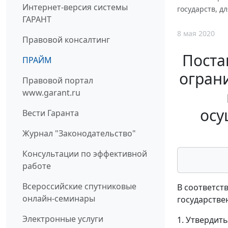
Интернет-версия системы
государств, д
ГАРАНТ
8 мая 2020
Правовой консалтинг
Поста
ПРАЙМ
огран
Правовой портал
www.garant.ru
осу
Вести Гаранта
Журнал "Законодательство"
Консультации по эффективной
работе
Всероссийские спутниковые
В соответст
онлайн-семинары
государстве
Электронные услуги
1. Утвердит