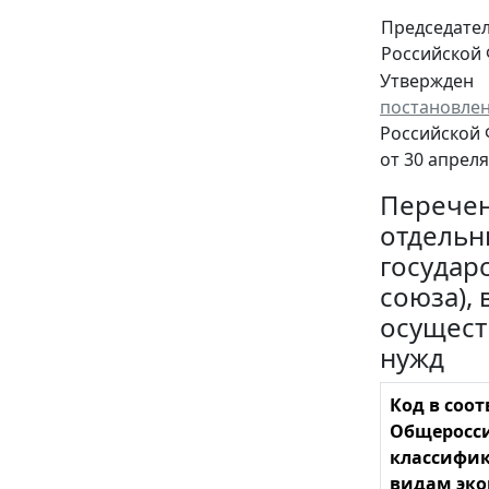
Председате
Российской
Утвержден
постановле
Российской
от 30 апреля
Перече
отдельн
государ
союза),
осущест
нужд
Код в соот
Общеросс
классифик
видам эк