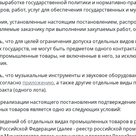
выработке государственной политики и нормативно-пр
аров, работ, услуг для обеспечения государственных и 
ния, установленные настоящим постановлением, распр
вляемые заказчику при выполнении закупаемых работ, о
ть, что для целей ограничения допуска отдельных видо
 государств, не могут быть предметом одного контрак
и промышленные товары, не включенные в него, за искл
ия.
ть, что музыкальные инструменты и звуковое оборудов
согласно
приложению
, а также другие отдельные вид
акта (одного лота).
й реализации настоящего постановления подтверждени
х товаров является одно из следующих условий:
сведений об отдельных видах промышленных товаров в
Российской Федерации (далее - реестр российской про
т Министерство промышленности и торговли Российской