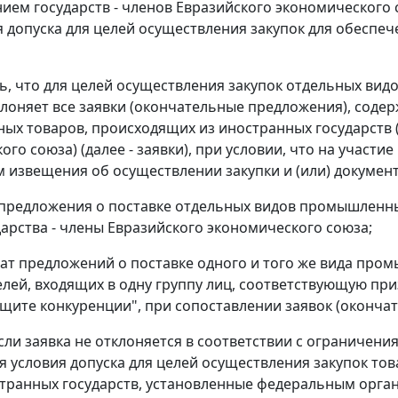
нием государств - членов Евразийского экономического
 допуска для целей осуществления закупок для обеспеч
ть, что для целей осуществления закупок отдельных в
клоняет все заявки (окончательные предложения), сод
х товаров, происходящих из иностранных государств (
го союза) (далее - заявки), при условии, что на участи
 извещения об осуществлении закупки и (или) документ
 предложения о поставке отдельных видов промышленн
дарства - члены Евразийского экономического союза;
жат предложений о поставке одного и того же вида про
лей, входящих в одну группу лиц, соответствующую пр
ащите конкуренции", при сопоставлении заявок (оконча
 если заявка не отклоняется в соответствии с ограниче
 условия допуска для целей осуществления закупок тов
транных государств, установленные федеральным орг