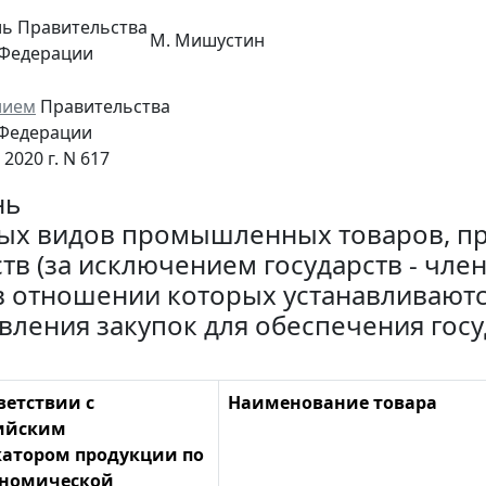
ль Правительства
М. Мишустин
 Федерации
нием
Правительства
 Федерации
 2020 г. N 617
нь
ых видов промышленных товаров, п
ств (за исключением государств - чл
 в отношении которых устанавливаютс
вления закупок для обеспечения гос
ветствии с
Наименование товара
ийским
атором продукции по
ономической