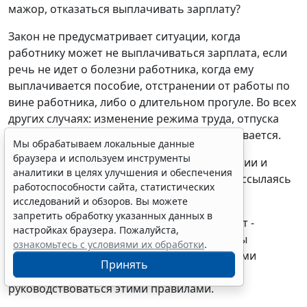
мажор, отказаться выплачивать зарплату?
Закон не предусматривает ситуации, когда
работнику может не выплачиваться зарплата, если
речь не идет о болезни работника, когда ему
выплачивается пособие, отстранении от работы по
вине работника, либо о длительном прогуле. Во всех
других случаях: изменение режима труда, отпуска
зарплата в том или ином размере выплачивается.
Мы обрабатываем локальные данные
браузера и используем инструменты
14. Может ли работодатель отменить премии и
аналитики в целях улучшения и обеспечения
процентный оклад (например, от продаж), ссылаясь
работоспособности сайта, статистических
на форс-мажор?
исследований и обзоров. Вы можете
запретить обработку указанных данных в
Порядок и размеры стимулирующих выплат -
настройках браузера. Пожалуйста,
премий, доплат - должны быть установлены
ознакомьтесь с условиями их обработки
.
системой оплаты труда и локальными актами
Принять
работодателя. Работодатели должны
руководствоваться этими правилами.