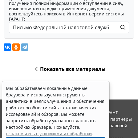
получения полной информации о вступлении в силу,
изменениях и порядке применения документа,
воспользуйтесь поиском в Интернет-версии системы
ГАРАНТ:
Показать все материалы
Мы обрабатываем локальные данные
браузера и используем инструменты
аналитики в целях улучшения и обеспечения
работоспособности сайта, статистических
© ООО "НПП "ГАРАНТ-СЕРВИС", 2026. Система ГАРАНТ
исследований и обзоров. Вы можете
выпускается с 1990 года. Компания "Гарант" и ее партнеры
запретить обработку указанных данных в
являются участниками Российской ассоциации правовой
настройках браузера. Пожалуйста,
информации ГАРАНТ.
ознакомьтесь с условиями их обработки
.