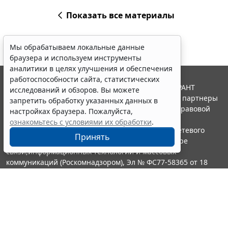
Показать все материалы
Мы обрабатываем локальные данные
браузера и используем инструменты
аналитики в целях улучшения и обеспечения
работоспособности сайта, статистических
© ООО "НПП "ГАРАНТ-СЕРВИС", 2026. Система ГАРАНТ
исследований и обзоров. Вы можете
выпускается с 1990 года. Компания "Гарант" и ее партнеры
запретить обработку указанных данных в
являются участниками Российской ассоциации правовой
настройках браузера. Пожалуйста,
информации ГАРАНТ.
ознакомьтесь с условиями их обработки
.
Портал ГАРАНТ.РУ зарегистрирован в качестве сетевого
Принять
издания Федеральной службой по надзору в сфере
связи,информационных технологий и массовых
коммуникаций (Роскомнадзором), Эл № ФС77-58365 от 18
июня 2014 года.
16+
Контакты
8-800-200-88-88