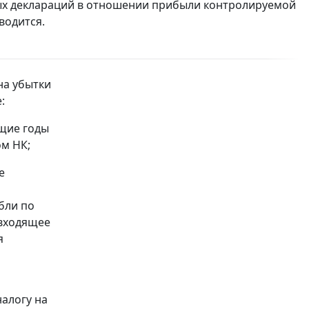
ных деклараций в отношении прибыли контролируемой
водится.
на убытки
:
ющие годы
ом НК;
е
бли по
 входящее
я
алогу на