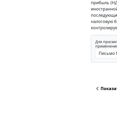
прибыль (НД
иностранной
последующие
налоговую б
контролиру
Для просмо
применения
Показа