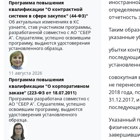
иностранной
Программа повышения
определяемо
квалификации "О контрактной
системе в сфере закупок" (44-ФЗ)"
отчетность 
Об актуальных изменениях в КС
узнаете, став участником программы,
Таким образ
разработанной совместно с АО ''СБЕР
указанные у
А". Слушателям, успешно освоившим
программу, выдаются удостоверения
установленного образца.
убытки конт
последующие
установленн
11 августа 2026
совокупная 
Программа повышения
не перенесе
квалификации "О корпоративном
2018 года, 
заказе" (223-ФЗ от 18.07.2011)
Программа разработана совместно с
31.12.2017,
АО ''СБЕР А". Слушателям, успешно
последующег
освоившим программу, выдаются
удостоверения установленного
Указанный п
образца.
физических 
завершивший