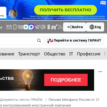
м
Войти
Eng
Перейти в систему ГАРАНТ
ование
Транспорт
Общество
IT
Профессия
П
Документы ленты ПРАЙМ
Письмо Минфина России от 21
ка) контролируемой иностранной компании