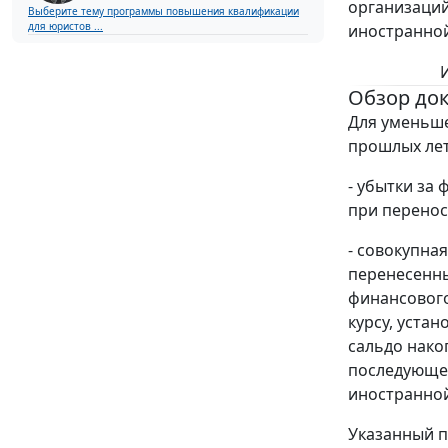
организаций
Выберите тему программы повышения квалификации
для юристов ...
иностранной
Обзор до
Для уменьш
прошлых лет
- убытки за
при перенос
- совокупна
перенесенны
финансового
курсу, уста
сальдо нако
последующе
иностранно
Указанный п