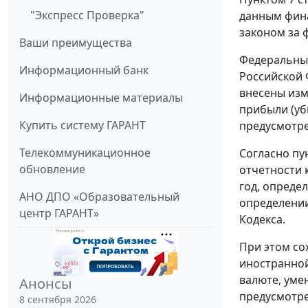
"Экспресс Проверка"
данным фина
законом за 
Ваши преимущества
Федеральным
Информационный банк
Российской 
внесены изм
Информационные материалы
прибыли (уб
Купить систему ГАРАНТ
предусмотрен
Телекоммуникационное
Согласно пу
обновление
отчетности 
год, опреде
АНО ДПО «Образовательный
определении
центр ГАРАНТ»
Кодекса.
При этом со
иностранной
валюте, уме
Анонсы
предусмотре
8 сентября 2026