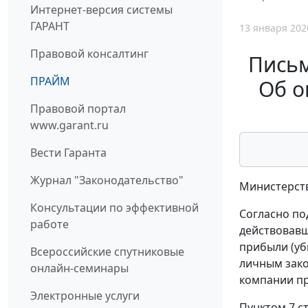
Интернет-версия системы
ГАРАНТ
13 января 202
Правовой консалтинг
Письм
ПРАЙМ
Об о
Правовой портал
www.garant.ru
Вести Гаранта
Журнал "Законодательство"
Министерст
Консультации по эффективной
Согласно под
работе
действовавш
прибыли (уб
Всероссийские спутниковые
личным зако
онлайн-семинары
компании пр
Электронные услуги
Пунктом 7 с