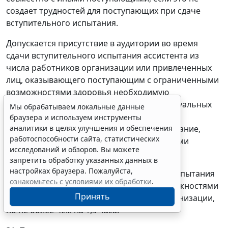
создает трудностей для поступающих при сдаче
вступительного испытания.
Допускается присутствие в аудитории во время
сдачи вступительного испытания ассистента из
числа работников организации или привлеченных
лиц, оказывающего поступающим с ограниченными
возможностями здоровья необходимую
техническую помощь с учетом их индивидуальных
Мы обрабатываем локальные данные
особенностей (занять рабочее место,
браузера и используем инструменты
аналитики в целях улучшения и обеспечения
передвигаться, прочитать и оформить задание,
работоспособности сайта, статистических
общаться с преподавателями, проводящими
исследований и обзоров. Вы можете
вступительное испытание).
запретить обработку указанных данных в
настройках браузера. Пожалуйста,
30. Продолжительность вступительного испытания
ознакомьтесь с условиями их обработки
.
для поступающих с ограниченными возможностями
Принять
здоровья увеличивается по решению организации,
но не более чем на 1,5 часа.