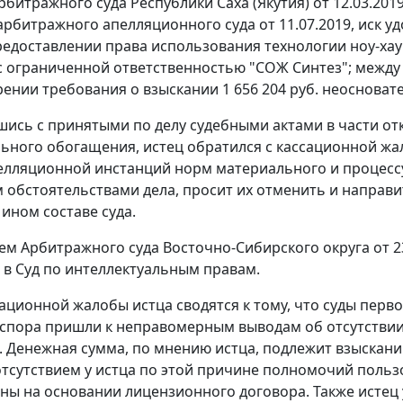
битражного суда Республики Саха (Якутия) от 12.03.20
арбитражного апелляционного суда от 11.07.2019, иск 
редоставлении права использования технологии ноу-хау 
 ограниченной ответственностью "СОЖ Синтез"; между
рении требования о взыскании 1 656 204 руб. неоснова
шись с принятыми по делу судебными актами в части от
ьного обогащения, истец обратился с кассационной жал
елляционной инстанций норм материального и процессу
 обстоятельствами дела, просит их отменить и направи
 ином составе суда.
м Арбитражного суда Восточно-Сибирского округа от 2
 в Суд по интеллектуальным правам.
ационной жалобы истца сводятся к тому, что суды пер
спора пришли к неправомерным выводам об отсутствии
 Денежная сумма, по мнению истца, подлежит взыскани
отсутствием у истца по этой причине полномочий польз
ны на основании лицензионного договора. Также истец у