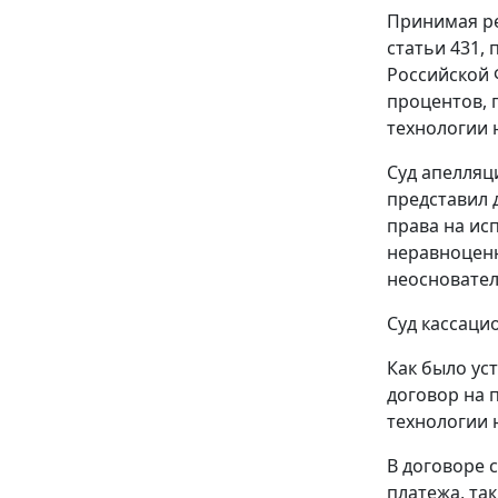
Принимая ре
статьи 431, 
Российской 
процентов, 
технологии 
Суд апелляц
представил 
права на ис
неравноценн
неосновател
Суд кассаци
Как было ус
договор на 
технологии н
В договоре 
платежа, так