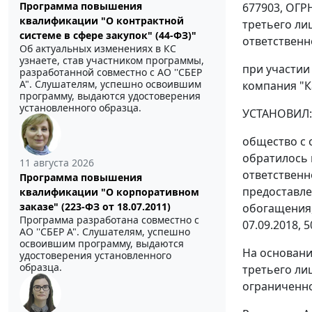
Программа повышения
677903, ОГР
квалификации "О контрактной
третьего ли
системе в сфере закупок" (44-ФЗ)"
ответственно
Об актуальных изменениях в КС
узнаете, став участником программы,
при участии
разработанной совместно с АО ''СБЕР
А". Слушателям, успешно освоившим
компания "Ка
программу, выдаются удостоверения
установленного образца.
УСТАНОВИЛ:
общество с 
обратилось 
11 августа 2026
ответственн
Программа повышения
предоставле
квалификации "О корпоративном
заказе" (223-ФЗ от 18.07.2011)
обогащения,
Программа разработана совместно с
07.09.2018, 
АО ''СБЕР А". Слушателям, успешно
освоившим программу, выдаются
На основани
удостоверения установленного
образца.
третьего ли
ограниченно