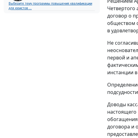
Решением Ар
Выберите тему программы повышения квалификации
Четвертого 
для юристов ...
договор о п
обществом с
в удовлетво
Не согласив
неосновател
первой и ап
фактическим
инстанции в
Определение
подсудности
Доводы касс
настоящего 
обогащения.
договора и 
предоставле