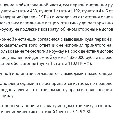
шение в обжалованной части, суд первой инстанции ру
пункта 4 статьи 453, пункта 1 статьи 1102, пунктов 4 и 5 
Федерации (далее - ГК РФ) и исходил из отсутствия осн
поскольку исполнение истцом ответчику до расторжения
ноу-хау не подлежит возврату, об ином стороны не дого
ионной инстанции согласился с выводами суда первой ин
доказательств того, ответчик не исполнил принятого на 
пользование технологии ноу-хау на срок действия догово
ое уплаченной денежной сумме 1 320 000 руб., и вследс
ьное обогащение (пункт 1 статьи 1102 ГК РФ).
онной инстанции соглашается с выводами нижестоящих 
тановлено судами и не оспаривается истцом, по право
предоставление ответчиком истцу права использования 
оу-хау.
стороны установили выплату истцом ответчику вознагр
 и периодических платежей (пункты 5.1, 5.2.3).