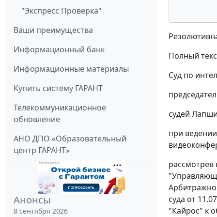
"Экспресс Проверка"
Ваши преимущества
Резолютивна
Информационный банк
Полный текс
Информационные материалы
Суд по инте
Купить систему ГАРАНТ
председател
Телекоммуникационное
судей Лапшин
обновление
при ведении
АНО ДПО «Образовательный
видеоконфер
центр ГАРАНТ»
рассмотрев 
"Управляющая
Арбитражног
Анонсы
суда от 11.
"Кайрос" к о
8 сентября 2026