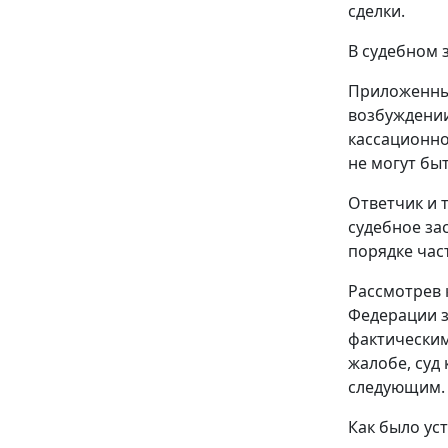
сделки.
В судебном 
Приложенные
возбуждении
кассационно
не могут бы
Ответчик и 
судебное за
порядке час
Рассмотрев 
Федерации з
фактическим
жалобе, суд
следующим.
Как было ус