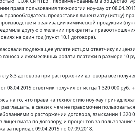
остью "СОЖ СИНТЕЗ", переименованным в общество "Арк
нии права пользования технологии ноу-хау от 08.04.2015
как правообладатель предоставил лицензиату (истцу) пра
производстве и реализации химической продукции (пункты 2
ведомила другую о желании прекратить правоотношения
ловиях на один год (пункт 10.1 договора).
ласовали подлежащее уплате истцом ответчику лицензио
 взноса и ежемесячных роялти-платежи в размере 10 руб
нкту 8.3 договора при расторжении договора все получ
от 08.04.2015 ответчик получил от истца 1 320 000 руб. 
аясь на то, что права на технологию ноу-хау принадлежа
 разглашать, в связи с чем не правомочен пользоваться
ребованиями о расторжении договора, взыскании 1 320 0
в лицензиата по договору, и процентов за пользовани
а за период с 09.04.2015 по 07.09.2018.