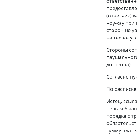
ответственн
предоставле
(ответчик) 
ноу-хау при 
сторон не у
на тех же ус
Стороны сог
паушального
договора).
Согласно пу
По расписке 
Истец, ссыл
нельзя было
порядке с т
обязательст
сумму платеж