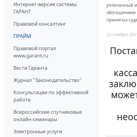
Интернет-версия системы
уплаченный и
ГАРАНТ
обогащением о
принятых суд
Правовой консалтинг
22 ноября 201
ПРАЙМ
Поста
Правовой портал
www.garant.ru
Вести Гаранта
касс
Журнал "Законодательство"
заклю
может
Консультации по эффективной
работе
Всероссийские спутниковые
нео
онлайн-семинары
Электронные услуги