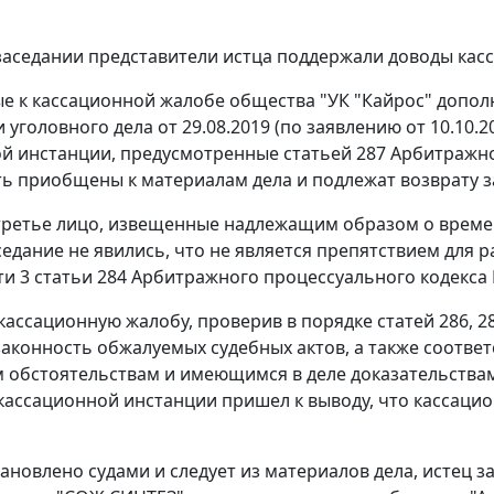
заседании представители истца поддержали доводы кас
 к кассационной жалобе общества "УК "Кайрос" допол
 уголовного дела от 29.08.2019 (по заявлению от 10.10
й инстанции, предусмотренные статьей 287 Арбитражно
ть приобщены к материалам дела и подлежат возврату 
третье лицо, извещенные надлежащим образом о време
седание не явились, что не является препятствием для 
ти 3 статьи 284 Арбитражного процессуального кодекса
кассационную жалобу, проверив в порядке статей 286, 
аконность обжалуемых судебных актов, а также соответ
 обстоятельствам и имеющимся в деле доказательствам
 кассационной инстанции пришел к выводу, что кассаци
тановлено судами и следует из материалов дела, истец 