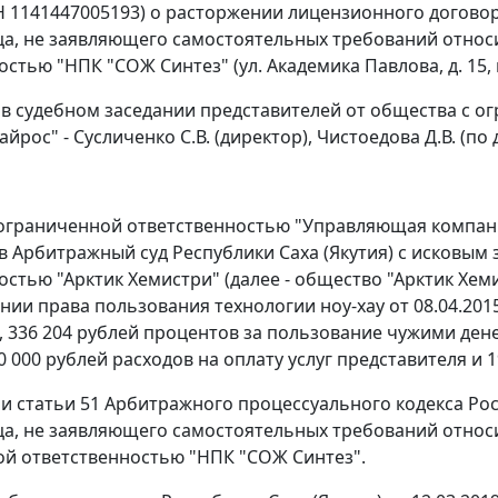
Н 1141447005193) о расторжении лицензионного договор
ца, не заявляющего самостоятельных требований относ
стью "НПК "СОЖ Синтез" (ул. Академика Павлова, д. 15, п
 в судебном заседании представителей от общества с 
йрос" - Сусличенко С.В. (директор), Чистоедова Д.В. (по 
ограниченной ответственностью "Управляющая компания
в Арбитражный суд Республики Саха (Якутия) с исковым
остью "Арктик Хемистри" (далее - общество "Арктик Хе
нии права пользования технологии ноу-хау от 08.04.201
 336 204 рублей процентов за пользование чужими дене
50 000 рублей расходов на оплату услуг представителя и
и статьи 51 Арбитражного процессуального кодекса Рос
ца, не заявляющего самостоятельных требований относ
й ответственностью "НПК "СОЖ Синтез".