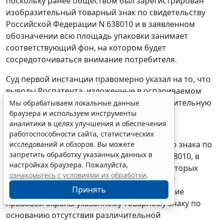
поскольку ранее обществом был зарегистрирован
изобразительный товарный знак по свидетельству
Российской Федерации N 638010 и в заявленном
обозначении всю площадь упаковки занимает
соответствующий фон, на котором будет
сосредоточиваться внимание потребителя.
Суд первой инстанции правомерно указал на то, что
выводы Роспатента, изложенные в оспариваемом
решении, фактически опровергают различительную
Мы обрабатываем локальные данные
браузера и используем инструменты
способность обозначения "
",
аналитики в целях улучшения и обеспечения
работоспособности сайта, статистических
зарегистрированного в качестве товарного знака по
исследований и обзоров. Вы можете
запретить обработку указанных данных в
свидетельству Российской Федерации N 638010, в
настройках браузера. Пожалуйста,
том числе в отношении тех товаров, для которых
ознакомьтесь с условиями их обработки
.
испрашивается правовая охрана спорному
Принять
обозначению, в то время как предоставление
правовой охраны указанному товарному знаку по
основанию отсутствия различительной