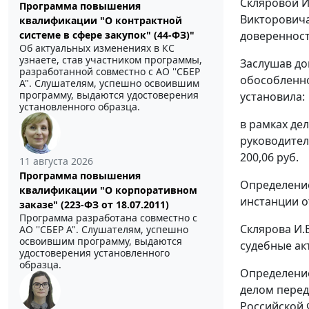
Скляровой И
Программа повышения
Викторовича 
квалификации "О контрактной
доверенности
системе в сфере закупок" (44-ФЗ)"
Об актуальных изменениях в КС
узнаете, став участником программы,
Заслушав до
разработанной совместно с АО ''СБЕР
обособленно
А". Слушателям, успешно освоившим
программу, выдаются удостоверения
установила:
установленного образца.
в рамках де
руководител
200,06 руб.
11 августа 2026
Программа повышения
Определение
квалификации "О корпоративном
инстанции от
заказе" (223-ФЗ от 18.07.2011)
Программа разработана совместно с
Склярова И.
АО ''СБЕР А". Слушателям, успешно
освоившим программу, выдаются
судебные ак
удостоверения установленного
образца.
Определение
делом перед
Российской 