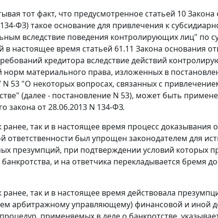
тывая тот факт, что предусмотренное статьей 10 Закона
N 134-ФЗ) такое основание для привлечения к субсидиар
ьным вследствие поведения контролирующих лиц" по с
 в настоящее время статьей 61.11 Закона основания от
ребований кредитора вследствие действий контролиру
 норм материального права, изложенных в постановле
17 N 53 "О некоторых вопросах, связанных с привлечен
тве" (далее - постановление N 53), может быть примене
 закона от 28.06.2013 N 134-ФЗ.
к ранее, так и в настоящее время процесс доказывания
й ответственности был упрощен законодателем для ис
х презумпций, при подтверждении условий которых пр
 банкротства, и на ответчика перекладывается бремя д
к ранее, так и в настоящее время действовала презумпци
лем арбитражному управляющему) финансовой и иной д
процедур, применяемых в деле о банкротстве, указывает