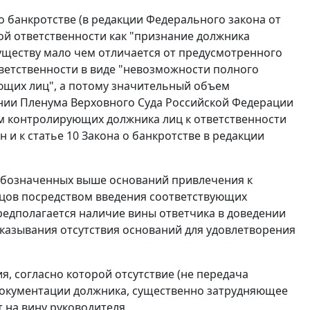
 о банкротстве (в редакции Федерального закона от
ной ответственности как "признание должника
уществу мало чем отличается от предусмотренного
ветственности в виде "невозможности полного
ющих лиц", а потому значительный объем
нии Пленума Верховного Суда Российской Федерации
ием контролирующих должника лиц к ответственности
н и к статье 10 Закона о банкротстве в редакции
 обозначенных выше оснований привлечения к
тцов посредством введения соответствующих
едполагается наличие вины ответчика в доведении
оказывания отсутствия оснований для удовлетворения
я, согласно которой отсутствие (не передача
окументации должника, существенно затрудняющее
 на вину руководителя.