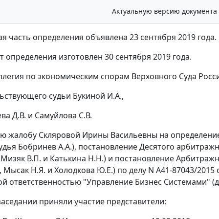
Актуальную версию документа
я часть определения объявлена 23 сентября 2019 года.
т определения изготовлен 30 сентября 2019 года.
ллегия по экономическим спорам Верховного Суда Росси
ьствующего судьи Букиной И.А.,
ва Д.В. и Самуйлова С.В.
ю жалобу Скляровой Ирины Васильевны на определение
судья Бобринев А.А.), постановление Десятого арбитражн
 Мизяк В.П. и Катькина Н.Н.) и постановление Арбитражн
, Мысак Н.Я. и Холодкова Ю.Е.) по делу N А41-87043/201
й ответственностью "Управление Бизнес Системами" (да
заседании приняли участие представители: