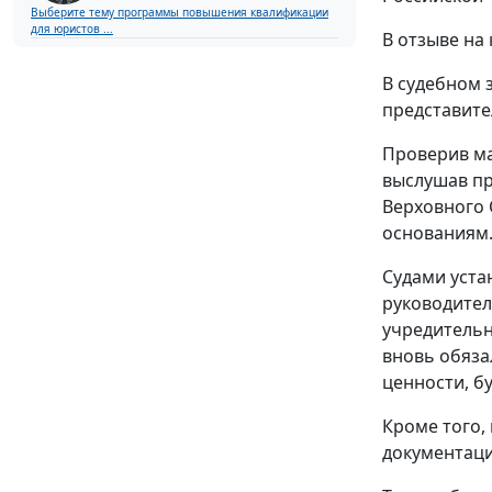
Выберите тему программы повышения квалификации
для юристов ...
В отзыве на
В судебном 
представите
Проверив ма
выслушав пр
Верховного 
основаниям
Судами устан
руководител
учредительн
вновь обяза
ценности, б
Кроме того,
документаци