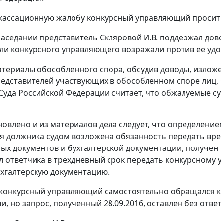
 кассационную жалобу конкурсный управляющий просит 
заседании представитель Скляровой И.В. поддержал дов
ли конкурсного управляющего возражали против ее удо
териалы обособленного спора, обсудив доводы, изложе
едставителей участвующих в обособленном споре лиц,
Суда Российской Федерации считает, что обжалуемые с
.
овлено и из материалов дела следует, что определением
я должника судом возложена обязанность передать вр
ых документов и бухгалтерской документации, получен 
л ответчика в трехдневный срок передать конкурсном
ухгалтерскую документацию.
 конкурсный управляющий самостоятельно обращался к 
и, но запрос, полученный 28.09.2016, оставлен без отве