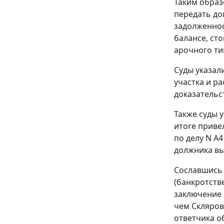
Таким образ
передать до
задолженнос
балансе, ст
арочного ти
Суды указал
участка и р
доказательс
Также суды 
итоге приве
по делу N А
должника вы
Сославшись н
(банкротств
заключение 
чем Скляров
ответчика о