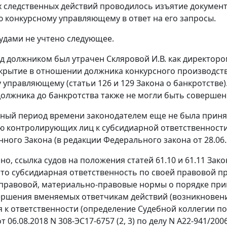
х следственных действий проводилось изъятие документ
конкурсному управляющему в ответ на его запросы.
удами не учтено следующее.
д должником был утрачен Скляровой И.В. как директором
крытие в отношении должника конкурсного производств
 управляющему (статьи 126 и 129 Закона о банкротстве)
олжника до банкротства также не могли быть совершен
ный период времени законодателем еще не была принята 
 контролирующих лиц к субсидиарной ответственности
нного Закона (в редакции Федерального закона от 28.06.
но, ссылка судов на положения статей 61.10 и 61.11 За
 что субсидиарная ответственность по своей правовой 
правовой, материально-правовые нормы о порядке при
ршения вменяемых ответчикам действий (возникновени
 к ответственности (определение Судебной коллегии п
 06.08.2018 N 308-ЭС17-6757 (2, 3) по делу N А22-941/2006