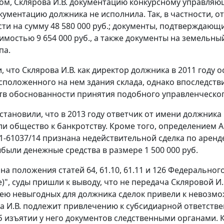
ом, Склярова И.В. документацию конкурсному управляющ
кументацию должника не исполнила. Так, в частности, 
ти на сумму 48 580 000 руб.; документы, подтверждающ
оимостью 9 654 000 руб., а также документы на земельн
па.
и, что Склярова И.В. как директор должника в 2011 год
асположенного на нем здания склада, однако впоследстви
тв обоснованности принятия подобного управленческо
установили, что в 2013 году ответчик от имени должник
ли общество к банкротству. Кроме того, определением А
41-61037/14 признана недействительной сделка по аренд
были денежные средства в размере 1 500 000 руб.
а положения статей 64, 61.10, 61.11 и 126 Федерального
е)", суды пришли к выводу, что не передача Скляровой 
ею невыгодных для должника сделок привели к невозмо
а И.В. подлежит привлечению к субсидиарной ответств
б изъятии у него документов следственными органами. Ка