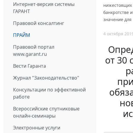
Интернет-версия системы
нижестоящих и
ГАРАНТ
банкротстве и
значение для
Правовой консалтинг
4 октября 201
ПРАЙМ
Опред
Правовой портал
www.garant.ru
от 30
Вести Гаранта
р
Журнал "Законодательство"
при
обяза
Консультации по эффективной
работе
но
Всероссийские спутниковые
ис
онлайн-семинары
Электронные услуги