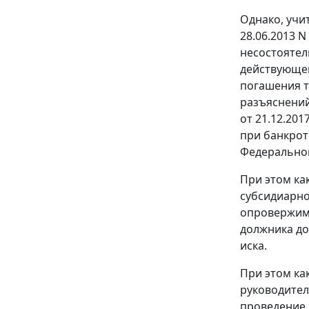
Однако, учи
28.06.2013 
несостоятел
действующей
погашения т
разъяснений
от 21.12.20
при банкротс
Федерального
При этом ка
субсидиарно
опровержимы
должника до
иска.
При этом ка
руководите
проведение 