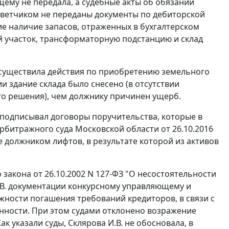
ему не передала, а судебные акты об обязании
ответчиком не переданы документы по дебиторской
ие наличие запасов, отраженных в бухгалтерском
ый участок, трансформаторную подстанцию и склад
у осуществила действия по приобретению земельного
и здание склада было снесено (в отсутствии
го решения), чем должнику причинен ущерб.
а подписывал договоры поручительства, которые в
рбитражного суда Московской области от 26.10.2016
е должником лифтов, в результате которой из активов
 закона от 26.10.2002 N 127-ФЗ "О несостоятельности
И.В. документации конкурсному управляющему и
жности погашения требований кредиторов, в связи с
енности. При этом судами отклонено возражение
к указали суды, Склярова И.В. не обосновала, в