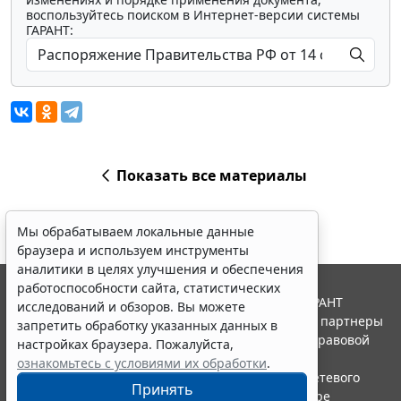
воспользуйтесь поиском в Интернет-версии системы
ГАРАНТ:
Показать все материалы
Мы обрабатываем локальные данные
браузера и используем инструменты
аналитики в целях улучшения и обеспечения
работоспособности сайта, статистических
© ООО "НПП "ГАРАНТ-СЕРВИС", 2026. Система ГАРАНТ
исследований и обзоров. Вы можете
выпускается с 1990 года. Компания "Гарант" и ее партнеры
запретить обработку указанных данных в
являются участниками Российской ассоциации правовой
настройках браузера. Пожалуйста,
информации ГАРАНТ.
ознакомьтесь с условиями их обработки
.
Портал ГАРАНТ.РУ зарегистрирован в качестве сетевого
Принять
издания Федеральной службой по надзору в сфере