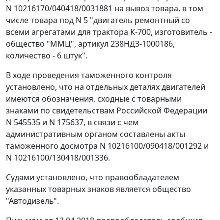
N 10216170/040418/0031881 на вывоз товара, в том
числе товара под N 5 "двигатель ремонтный со
всеми агрегатами для трактора К-700, изготовитель -
общество "ММЦ", артикул 238НД3-1000186,
количество - 6 штук".
В ходе проведения таможенного контроля
установлено, что на отдельных деталях двигателей
имеются обозначения, сходные с товарными
знаками по свидетельствам Российской Федерации
N 545535 и N 175637, в связи с чем
административным органом составлены акты
таможенного досмотра N 10216100/090418/001292 и
N 10216100/130418/001336.
Судами установлено, что правообладателем
указанных товарных знаков является общество
"Автодизель".