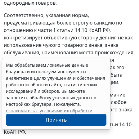
однородных товаров.
Соответственно, указанная норма,
предусматривающая более строгую санкцию по
отношению к части 1 статьи 14.10 КоАП РФ,
конкретизирует объективную сторону деяния не как
использование чужого товарного знака, знака
обслуживания, наименования места происхождения
товара или сходных с ними обозначений для
Мы обрабатываем локальные данные
однородных товаров, любым способом, а как его
браузера и используем инструменты
использование при производстве в целях сбыта
аналитики в целях улучшения и обеспечения
однородного товара либо при его реализации.
работоспособности сайта, статистических
исследований и обзоров. Вы можете
При этом судебная коллегия обращает внимание,
запретить обработку указанных данных в
что административная ответственность за любое
настройках браузера. Пожалуйста,
незаконное использование чужого товарного знака
ознакомьтесь с условиями их обработки
.
(либо сходного с ним до степени смешения
Принять
обозначения) предусмотрена частью 1 статьи 14.10
КоАП РФ.