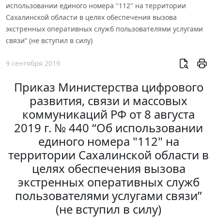
использовании единого номера "112" на территории
Сахалинской области в целях обеспечения вызова
экстренных оперативных служб пользователями услугами
связи” (не вступил в силу)
9 сентября 2019
Приказ Министерства цифрового
развития, связи и массовых
коммуникаций РФ от 8 августа
2019 г. № 440 “Об использовании
единого номера "112" на
территории Сахалинской области в
целях обеспечения вызова
экстренных оперативных служб
пользователями услугами связи”
(не вступил в силу)