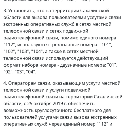
3. Установить, что на территории Сахалинской
области для вызова пользователями услугами связи
экстренных оперативных служб в сетях местной
телефонной связи и сетях подвижной
радиотелефонной связи, помимо единого номера
"112", используются трехзначные номера: "101",
"102", "103", "104", а также в сетях местной
телефонной связи используется действующий
формат набора номера - двузначные номера: "01",
"02", "03", "04".
4. Операторам связи, оказывающим услуги местной
телефонной связи и услуги подвижной
радиотелефонной связи на территории Сахалинской
области, с 25 октября 2019 г. обеспечить
возможность круглосуточного бесплатного для
пользователей услугами связи вызова экстренных
оперативных служб через единый номер "112" и