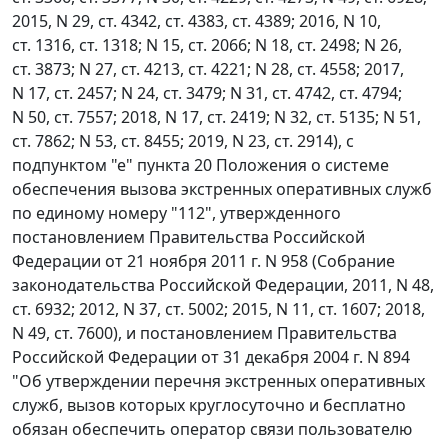
2015, N 29, ст. 4342, ст. 4383, ст. 4389; 2016, N 10,
ст. 1316, ст. 1318; N 15, ст. 2066; N 18, ст. 2498; N 26,
ст. 3873; N 27, ст. 4213, ст. 4221; N 28, ст. 4558; 2017,
N 17, ст. 2457; N 24, ст. 3479; N 31, ст. 4742, ст. 4794;
N 50, ст. 7557; 2018, N 17, ст. 2419; N 32, ст. 5135; N 51,
ст. 7862; N 53, ст. 8455; 2019, N 23, ст. 2914), с
подпунктом "е" пункта 20 Положения о системе
обеспечения вызова экстренных оперативных служб
по единому номеру "112", утвержденного
постановлением Правительства Российской
Федерации от 21 ноября 2011 г. N 958 (Собрание
законодательства Российской Федерации, 2011, N 48,
ст. 6932; 2012, N 37, ст. 5002; 2015, N 11, ст. 1607; 2018,
N 49, ст. 7600), и постановлением Правительства
Российской Федерации от 31 декабря 2004 г. N 894
"Об утверждении перечня экстренных оперативных
служб, вызов которых круглосуточно и бесплатно
обязан обеспечить оператор связи пользователю