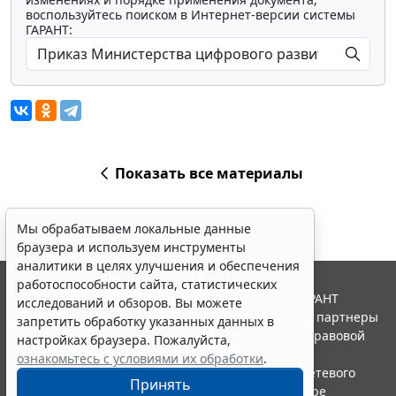
воспользуйтесь поиском в Интернет-версии системы
ГАРАНТ:
Показать все материалы
Мы обрабатываем локальные данные
браузера и используем инструменты
аналитики в целях улучшения и обеспечения
работоспособности сайта, статистических
© ООО "НПП "ГАРАНТ-СЕРВИС", 2026. Система ГАРАНТ
исследований и обзоров. Вы можете
выпускается с 1990 года. Компания "Гарант" и ее партнеры
запретить обработку указанных данных в
являются участниками Российской ассоциации правовой
настройках браузера. Пожалуйста,
информации ГАРАНТ.
ознакомьтесь с условиями их обработки
.
Портал ГАРАНТ.РУ зарегистрирован в качестве сетевого
Принять
издания Федеральной службой по надзору в сфере