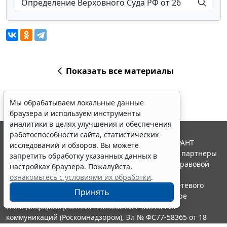
Показать все материалы
Мы обрабатываем локальные данные
браузера и используем инструменты
аналитики в целях улучшения и обеспечения
работоспособности сайта, статистических
© ООО "НПП "ГАРАНТ-СЕРВИС", 2026. Система ГАРАНТ
исследований и обзоров. Вы можете
выпускается с 1990 года. Компания "Гарант" и ее партнеры
запретить обработку указанных данных в
являются участниками Российской ассоциации правовой
настройках браузера. Пожалуйста,
информации ГАРАНТ.
ознакомьтесь с условиями их обработки
.
Портал ГАРАНТ.РУ зарегистрирован в качестве сетевого
Принять
издания Федеральной службой по надзору в сфере
связи,информационных технологий и массовых
коммуникаций (Роскомнадзором), Эл № ФС77-58365 от 18