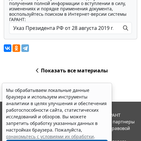
получения полной информации о вступлении в силу,
изменениях и порядке применения документа,
воспользуйтесь поиском в Интернет-версии системы
ГАРАНТ:
Показать все материалы
Мы обрабатываем локальные данные
браузера и используем инструменты
аналитики в целях улучшения и обеспечения
работоспособности сайта, статистических
© ООО "НПП "ГАРАНТ-СЕРВИС", 2026. Система ГАРАНТ
исследований и обзоров. Вы можете
выпускается с 1990 года. Компания "Гарант" и ее партнеры
запретить обработку указанных данных в
являются участниками Российской ассоциации правовой
настройках браузера. Пожалуйста,
информации ГАРАНТ.
ознакомьтесь с условиями их обработки
.