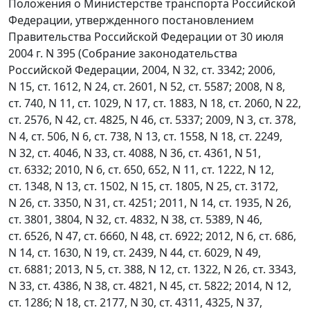
Положения о Министерстве транспорта Российской
Федерации, утвержденного постановлением
Правительства Российской Федерации от 30 июля
2004 г. N 395 (Собрание законодательства
Российской Федерации, 2004, N 32, ст. 3342; 2006,
N 15, ст. 1612, N 24, ст. 2601, N 52, ст. 5587; 2008, N 8,
ст. 740, N 11, ст. 1029, N 17, ст. 1883, N 18, ст. 2060, N 22,
ст. 2576, N 42, ст. 4825, N 46, ст. 5337; 2009, N 3, ст. 378,
N 4, ст. 506, N 6, ст. 738, N 13, ст. 1558, N 18, ст. 2249,
N 32, ст. 4046, N 33, ст. 4088, N 36, ст. 4361, N 51,
ст. 6332; 2010, N 6, ст. 650, 652, N 11, ст. 1222, N 12,
ст. 1348, N 13, ст. 1502, N 15, ст. 1805, N 25, ст. 3172,
N 26, ст. 3350, N 31, ст. 4251; 2011, N 14, ст. 1935, N 26,
ст. 3801, 3804, N 32, ст. 4832, N 38, ст. 5389, N 46,
ст. 6526, N 47, ст. 6660, N 48, ст. 6922; 2012, N 6, ст. 686,
N 14, ст. 1630, N 19, ст. 2439, N 44, ст. 6029, N 49,
ст. 6881; 2013, N 5, ст. 388, N 12, ст. 1322, N 26, ст. 3343,
N 33, ст. 4386, N 38, ст. 4821, N 45, ст. 5822; 2014, N 12,
ст. 1286; N 18, ст. 2177, N 30, ст. 4311, 4325, N 37,