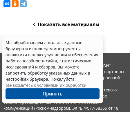
Показать все материалы
Мы обрабатываем локальные данные
браузера и используем инструменты
аналитики в целях улучшения и обеспечения
работоспособности сайта, статистических
© ООО "НПП "ГАРАНТ-СЕРВИС", 2026. Система ГАРАНТ
исследований и обзоров. Вы можете
выпускается с 1990 года. Компания "Гарант" и ее партнеры
запретить обработку указанных данных в
являются участниками Российской ассоциации правовой
настройках браузера. Пожалуйста,
информации ГАРАНТ.
ознакомьтесь с условиями их обработки
.
Портал ГАРАНТ.РУ зарегистрирован в качестве сетевого
Принять
издания Федеральной службой по надзору в сфере
связи,информационных технологий и массовых
коммуникаций (Роскомнадзором), Эл № ФС77-58365 от 18
июня 2014 года.
16+