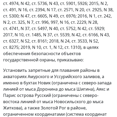
ст. 4974, N 42, ст. 5736, N 43, ст. 5901, 5926; 2015, N 2,
ст. 491, N 16, ст. 2394, N 17, ст. 2571, N 20, ст. 2925, N 38,
ст. 5300; N 47, ст. 6605, N 49, ст. 6976; 2016, N 1, ст. 242,
N 2, ст. 325, N 7, ст. 996, 997, N 16, ст. 2229, N 28,
ст. 4741, N 37, ст. 5497, N 40, ст. 5752, N 42, ст. 5929;
2017, N 10, ст. 1485, N 37, ст. 5539, N 42, ст. 6166, N 43,
ст. 6327, N 52, ст. 8161; 2018, N 24, ст. 3533, N 52,
ст. 8275; 2019, N 10, ст. 1, N 12, ст. 1310), в целях
обеспечения безопасности объектов
государственной охраны, приказываю:
Установить запретные для плавания районы в
акваториях Амурского и Уссурийского заливов, а
именно в бухтах Новик (ограничена с северо-запада
линией от мыса Доронина до мыса Шигина), Аякс и
Парис острова Русский (ограничены с северо-
востока линией от мыса Новосильского до мыса
Житкова), а также Золотой Рог в районе,
ограниченном координатами (система координат