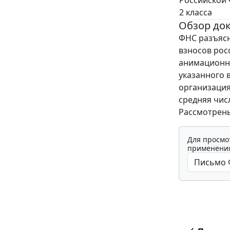
2 класса
Обзор до
ФНС разъяс
взносов рос
анимационну
указанного 
организация
средняя чис
Рассмотрен
Для просмо
применения