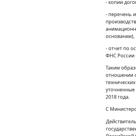
- копии дог
- перечень 
производств
анимационно
основании),
- отчет по 
ФНС России 
Таким образ
отношении о
технических
уточненные 
2018 года.
С Министерс
Действител
государстве
Российской