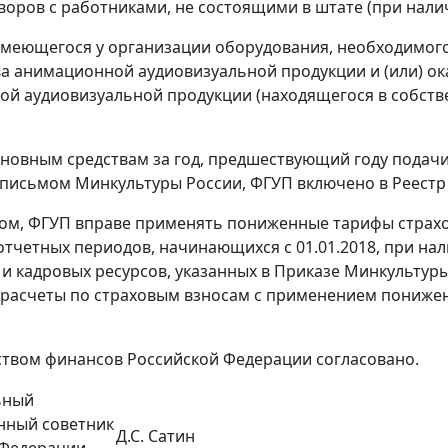
оворов с работниками, не состоящими в штате (при нали
имеющегося у организации оборудования, необходимого
а анимационной аудиовизуальной продукции и (или) ока
й аудиовизуальной продукции (находящегося в собств
основным средствам за год, предшествующий году подач
письмом Минкультуры России, ФГУП включено в Реестр 2
ом, ФГУП вправе применять пониженные тарифы страховы
тчетных периодов, начинающихся с 01.01.2018, при нал
 и кадровых ресурсов, указанных в Приказе Минкультур
расчеты по страховым взносам с применением пониже
твом финансов Российской Федерации согласовано.
ьный
нный советник
Д.С. Сатин
 Федерации