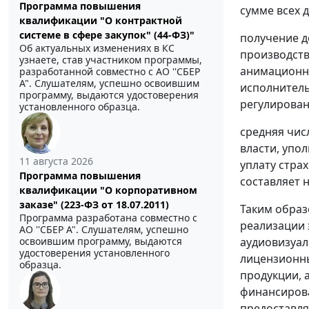
Программа повышения
сумме всех 
квалификации "О контрактной
системе в сфере закупок" (44-ФЗ)"
получение д
Об актуальных изменениях в КС
производств
узнаете, став участником программы,
анимационно
разработанной совместно с АО ''СБЕР
А". Слушателям, успешно освоившим
исполнитель
программу, выдаются удостоверения
регулирован
установленного образца.
средняя чис
власти, упо
11 августа 2026
уплату стра
Программа повышения
составляет 
квалификации "О корпоративном
заказе" (223-ФЗ от 18.07.2011)
Таким образ
Программа разработана совместно с
реализации 
АО ''СБЕР А". Слушателям, успешно
аудиовизуал
освоившим программу, выдаются
удостоверения установленного
лицензионны
образца.
продукции, 
финансирова
предоставля