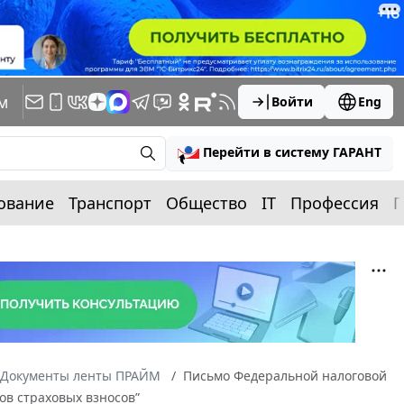
м
Войти
Eng
Перейти в систему ГАРАНТ
ование
Транспорт
Общество
IT
Профессия
П
Документы ленты ПРАЙМ
Письмо Федеральной налоговой
ов страховых взносов”