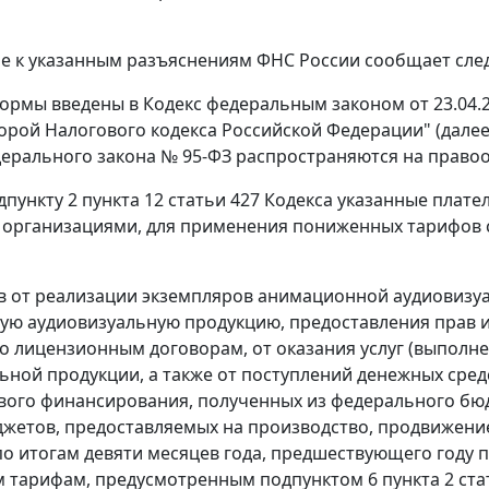
е к указанным разъяснениям ФНС России сообщает сле
ормы введены в Кодекс федеральным законом от 23.04.2
торой Налогового кодекса Российской Федерации" (далее
дерального закона № 95-ФЗ распространяются на правоо
дпункту 2 пункта 12 статьи 427 Кодекса указанные плат
организациями, для применения пониженных тарифов 
в от реализации экземпляров анимационной аудиовизу
ую аудиовизуальную продукцию, предоставления прав 
о лицензионным договорам, от оказания услуг (выполн
ьной продукции, а также от поступлений денежных средс
вого финансирования, полученных из федерального бю
жетов, предоставляемых на производство, продвижени
по итогам девяти месяцев года, предшествующего году п
тарифам, предусмотренным подпунктом 6 пункта 2 стать