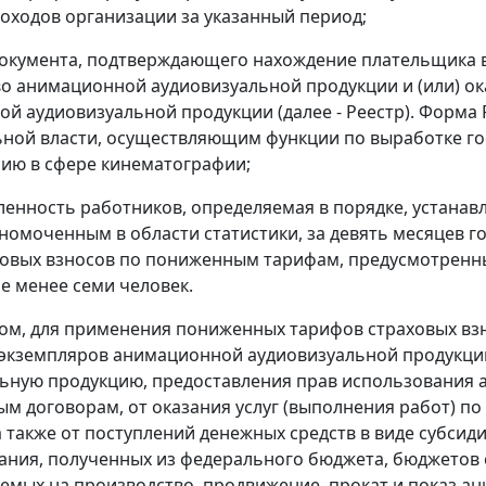
доходов организации за указанный период;
окумента, подтверждающего нахождение плательщика 
о анимационной аудиовизуальной продукции и (или) ока
й аудиовизуальной продукции (далее - Реестр). Форма
ной власти, осуществляющим функции по выработке го
ию в сфере кинематографии;
ленность работников, определяемая в порядке, устан
лномоченным в области статистики, за девять месяцев 
ховых взносов по пониженным тарифам, предусмотренным
не менее семи человек.
ом, для применения пониженных тарифов страховых взно
экземпляров анимационной аудиовизуальной продукци
ьную продукцию, предоставления прав использования
м договорам, от оказания услуг (выполнения работ) п
а также от поступлений денежных средств в виде субсид
ния, полученных из федерального бюджета, бюджетов 
емых на производство, продвижение, прокат и показ а