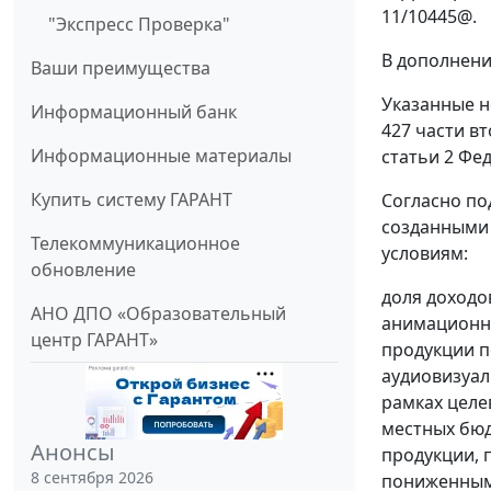
11/10445@.
"Экспресс Проверка"
В дополнени
Ваши преимущества
Указанные н
Информационный банк
427 части в
Информационные материалы
статьи 2 Фе
Купить систему ГАРАНТ
Согласно по
созданными 
Телекоммуникационное
условиям:
обновление
доля доходо
АНО ДПО «Образовательный
анимационн
центр ГАРАНТ»
продукции п
аудиовизуал
рамках целе
местных бюд
Анонсы
продукции, 
8 сентября 2026
пониженным 