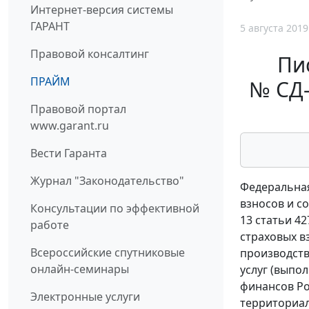
Интернет-версия системы
ГАРАНТ
5 августа 2019
Правовой консалтинг
Пи
ПРАЙМ
№ СД-
Правовой портал
www.garant.ru
Вести Гаранта
Журнал "Законодательство"
Федеральная
взносов и с
Консультации по эффективной
13 статьи 4
работе
страховых в
Всероссийские спутниковые
производств
онлайн-семинары
услуг (выпо
финансов Ро
Электронные услуги
территориал