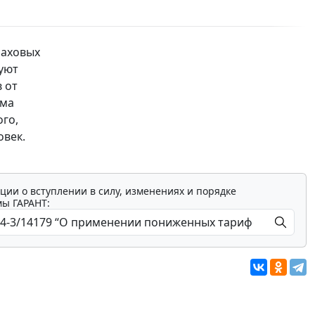
раховых
уют
 от
ама
го,
овек.
ции о вступлении в силу, изменениях и порядке
мы ГАРАНТ: