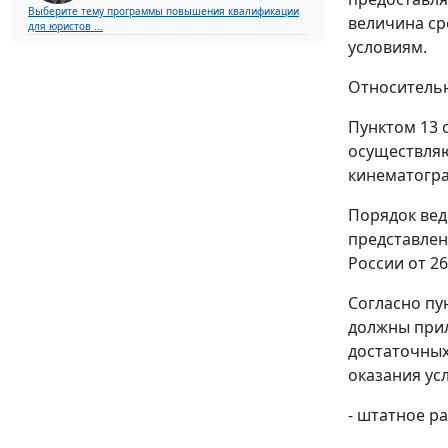
Выберите тему программы повышения квалификации
величина ср
для юристов ...
условиям.
Относительн
Пунктом 13 
осуществляю
кинематогра
Порядок вед
представлен
России от 26
Согласно пу
должны прил
достаточных
оказания ус
- штатное р