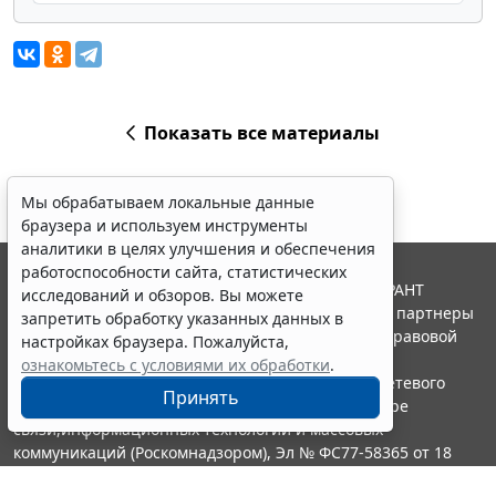
Показать все материалы
Мы обрабатываем локальные данные
браузера и используем инструменты
аналитики в целях улучшения и обеспечения
работоспособности сайта, статистических
© ООО "НПП "ГАРАНТ-СЕРВИС", 2026. Система ГАРАНТ
исследований и обзоров. Вы можете
выпускается с 1990 года. Компания "Гарант" и ее партнеры
запретить обработку указанных данных в
являются участниками Российской ассоциации правовой
настройках браузера. Пожалуйста,
информации ГАРАНТ.
ознакомьтесь с условиями их обработки
.
Портал ГАРАНТ.РУ зарегистрирован в качестве сетевого
Принять
издания Федеральной службой по надзору в сфере
связи,информационных технологий и массовых
коммуникаций (Роскомнадзором), Эл № ФС77-58365 от 18
июня 2014 года.