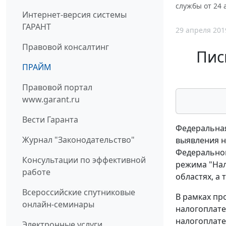
службы от 24 
Интернет-версия системы
ГАРАНТ
29 апреля 201
Правовой консалтинг
Пис
ПРАЙМ
Правовой портал
www.garant.ru
Вести Гаранта
Федеральная
Журнал "Законодательство"
выявления н
Федеральном
Консультации по эффективной
режима "Нал
работе
областях, а 
Всероссийские спутниковые
В рамках п
онлайн-семинары
налогоплате
налогоплате
Электронные услуги