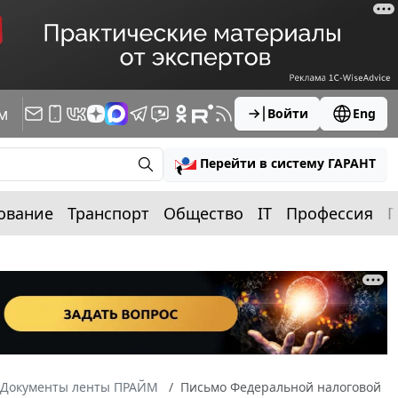
м
Войти
Eng
Перейти в систему ГАРАНТ
ование
Транспорт
Общество
IT
Профессия
П
Документы ленты ПРАЙМ
Письмо Федеральной налоговой