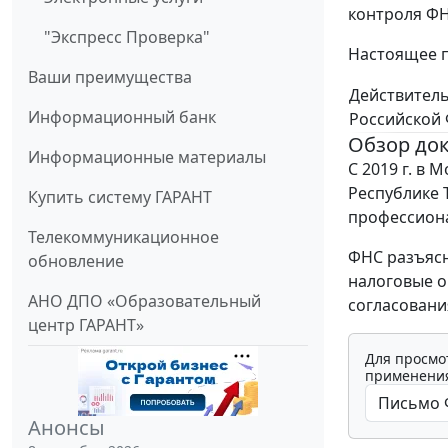
контроля ФН
"Экспресс Проверка"
Настоящее п
Ваши преимущества
Действитель
Информационный банк
Российской 
Обзор до
Информационные материалы
С 2019 г. в 
Республике 
Купить систему ГАРАНТ
профессиона
Телекоммуникационное
ФНС разъясн
обновление
налоговые о
АНО ДПО «Образовательный
согласовани
центр ГАРАНТ»
Для просмо
применения
Анонсы