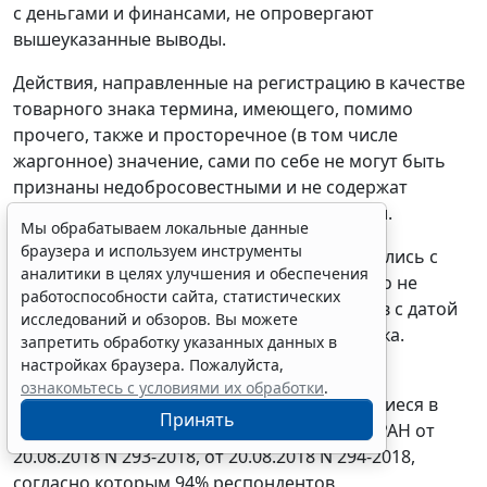
с деньгами и финансами, не опровергают
вышеуказанные выводы.
Действия, направленные на регистрацию в качестве
товарного знака термина, имеющего, помимо
прочего, также и просторечное (в том числе
жаргонное) значение, сами по себе не могут быть
признаны недобросовестными и не содержат
признаков недобросовестной конкуренции.
Мы обрабатываем локальные данные
браузера и используем инструменты
Кроме того, вопросы респондентам задавались с
аналитики в целях улучшения и обеспечения
отсылкой к 2011 году без указания даты, что не
работоспособности сайта, статистических
позволяет соотнести мнение респондентов с датой
исследований и обзоров. Вы можете
приоритета оспариваемого товарного знака.
запретить обработку указанных данных в
настройках браузера. Пожалуйста,
Вместе с тем суд отмечает, что результаты
ознакомьтесь с условиями их обработки
.
социологических исследований, содержащиеся в
Принять
заключениях ФГБУ Института социологии РАН от
20.08.2018 N 293-2018, от 20.08.2018 N 294-2018,
согласно которым 94% респондентов