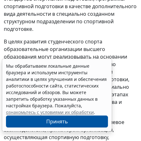
спортивной подготовки в качестве дополнительного
вида деятельности в специально созданном
структурном подразделении по спортивной
подготовке.
В целях развития студенческого спорта
образовательные организации высшего
образования могут реализовывать на основании
добровольной аккредитации, дающей право
Мы обрабатываем локальные данные
осуществлять деятельность по реализации
браузера и используем инструменты
федеральных стандартов спортивной подготовки,
аналитики в целях улучшения и обеспечения
работоспособности сайта, статистических
программы спортивной подготовки в специально
исследований и обзоров. Вы можете
созданном структурном подразделении на этапах
запретить обработку указанных данных в
совершенствования спортивного мастерства и
настройках браузера. Пожалуйста,
высшего спортивного мастерства.
ознакомьтесь с условиями их обработки
.
Принять
Таким образом, осуществляется межотраслевое
взаимодействие, при котором организация,
осуществляющая спортивную подготовку,