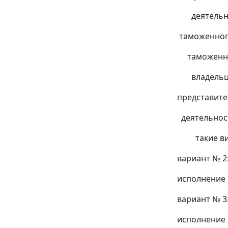
деятельнос
таможенного
таможенног
владельца 
представите
деятельност
такие виды
вариант № 2
исполнение 
вариант № 3
исполнение 