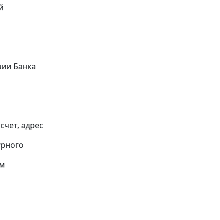
й
ии Банка
счет, адрес
урного
ом