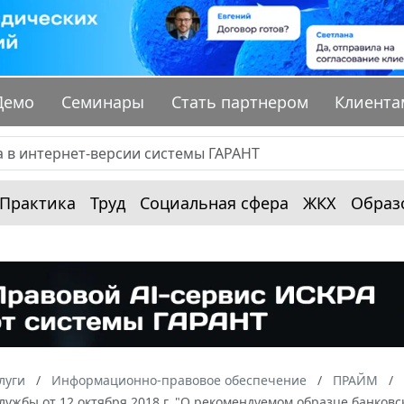
Демо
Семинары
Стать партнером
Клиента
Практика
Труд
Социальная сфера
ЖКХ
Образ
луги
Информационно-правовое обеспечение
ПРАЙМ
ужбы от 12 октября 2018 г. "О рекомендуемом образце банковс