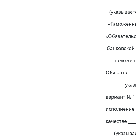
(указываетс
«Таможенны
«Обязательс
банковской
таможенног
Обязательст
указывает
вариант № 1
исполнение 
качестве _____
(указывает