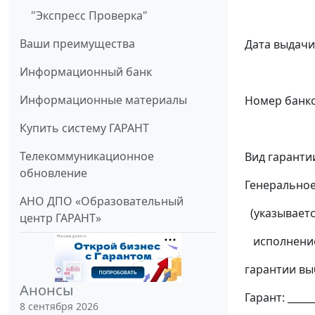
"Экспресс Проверка"
(указыв
Ваши преимущества
Дата выдачи б
Информационный банк
(указыв
Информационные материалы
Номер банковс
Купить систему ГАРАНТ
(указыв
Телекоммуникационное
Вид гаранти
обновление
Генеральное 
АНО ДПО «Образовательный
(указываетс
центр ГАРАНТ»
исполнение 
гарантии в
Анонсы
Гарант: ______
8 сентября 2026