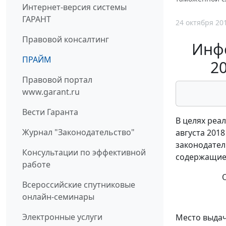
Интернет-версия системы
ГАРАНТ
24 октября 20
Правовой консалтинг
Инфо
ПРАЙМ
2
Правовой портал
www.garant.ru
Вести Гаранта
В целях реа
Журнал "Законодательство"
августа 201
законодател
Консультации по эффективной
содержащие
работе
Образец 
Всероссийские спутниковые
онлайн-семинары
БАНКОВ
Электронные услуги
Место выдачи