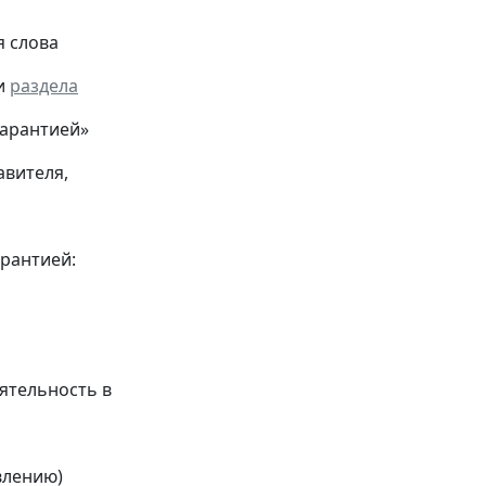
я слова
и
раздела
гарантией»
авителя,
арантией:
ятельность в
влению)