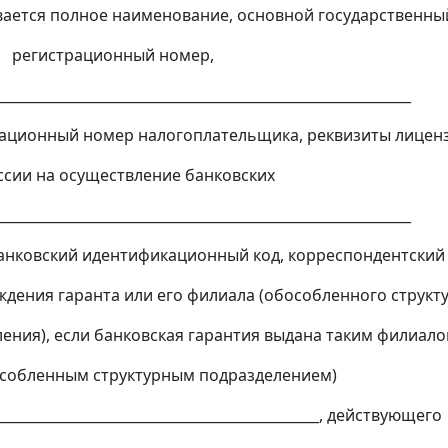
ся полное наименование, основной государственны
ационный номер,
___________________________________________________________
ционный номер налогоплательщика, реквизиты лиценз
 осуществление банковских
___________________________________________________________
анковский идентификационный код, корреспондентский 
дения гаранта или его филиала (обособленного структ
ия), если банковская гарантия выдана таким филиал
нным структурным подразделением)
______________________________________________, действующего