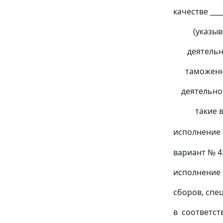
качестве _____
(указывает
деятельнос
таможенного
деятельност
такие виды
исполнение 
вариант № 4
исполнение 
сборов, спе
в соответст