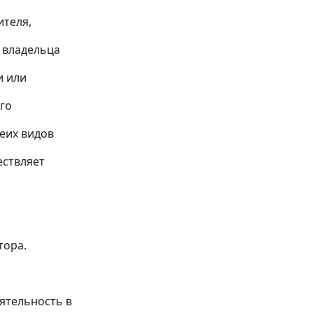
теля,
 владельца
и или
го
еих видов
ествляет
тора.
ятельность в