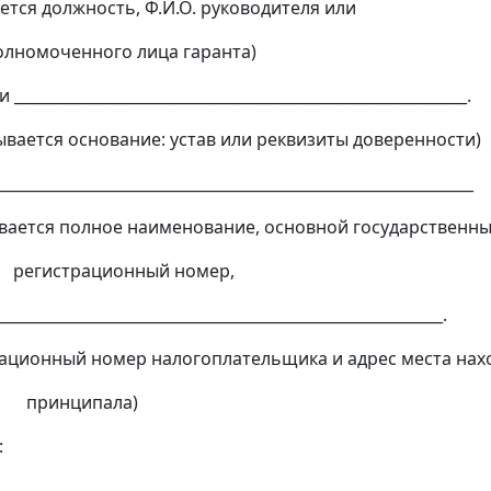
я должность, Ф.И.О. руководителя или
ченного лица гаранта)
___________________________________________________________.
ся основание: устав или реквизиты доверенности)
____________________________________________________________
ся полное наименование, основной государственн
ационный номер,
__________________________________________________________.
ционный номер налогоплательщика и адрес места нах
ципала)
:
__________________________________________________________.