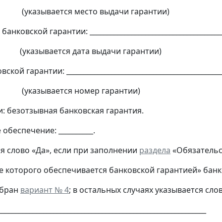
ается место выдачи гарантии)
анковской гарантии: ______________________________________
ается дата выдачи гарантии)
кой гарантии: ____________________________________________
ается номер гарантии)
и: безотзывная банковская гарантия.
обеспечение: __________.
я слово «Да», если при заполнении
раздела
«Обязательс
которого обеспечивается банковской гарантией» бан
ыбран
вариант № 4
; в остальных случаях указывается сло
___________________________________________________________