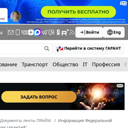
м
Войти
Eng
Перейти в систему ГАРАНТ
ование
Транспорт
Общество
IT
Профессия
П
Документы ленты ПРАЙМ
Информация Федеральной
ких гарантий"