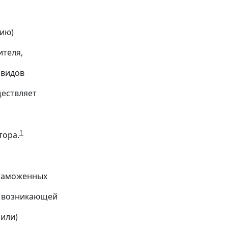
ию)
теля,
 видов
ществляет
1
тора.
 таможенных
, возникающей
или)