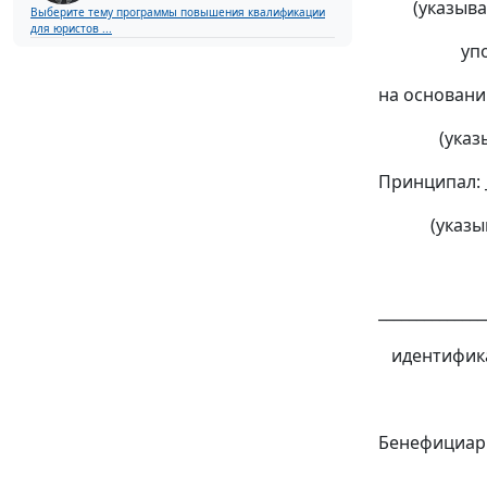
(указываетс
Выберите тему программы повышения квалификации
для юристов ...
уполномо
на основании 
(указывает
Принципал: __
(указывает
регистр
______________
идентифика
прин
Бенефициар
______________