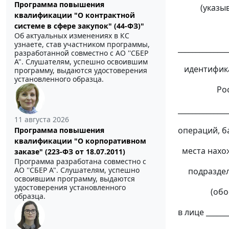
Программа повышения
(указывает
квалификации "О контрактной
системе в сфере закупок" (44-ФЗ)"
регистр
Об актуальных изменениях в КС
узнаете, став участником программы,
______________
разработанной совместно с АО ''СБЕР
А". Слушателям, успешно освоившим
идентифика
программу, выдаются удостоверения
установленного образца.
России на
______________
11 августа 2026
операций, б
Программа повышения
квалификации "О корпоративном
места нахож
заказе" (223-ФЗ от 18.07.2011)
Программа разработана совместно с
АО ''СБЕР А". Слушателям, успешно
подразделен
освоившим программу, выдаются
удостоверения установленного
(обособле
образца.
в лице ______