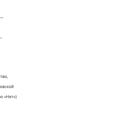
__
__
тво,
ковской
во «Нет»)